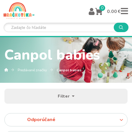
0
0.00 €
Canpol babies
Predávané značky
Canpol babies
Filter