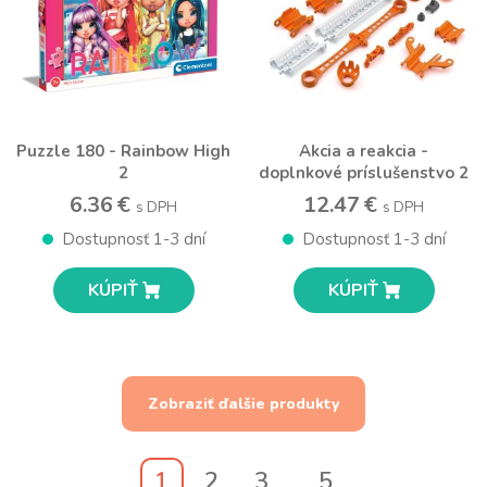
Puzzle 180 - Rainbow High
Akcia a reakcia -
2
doplnkové príslušenstvo 2
6.36 €
12.47 €
s DPH
s DPH
Dostupnosť 1-3 dní
Dostupnosť 1-3 dní
KÚPIŤ
KÚPIŤ
Zobraziť ďalšie produkty
1
2
3
5
...