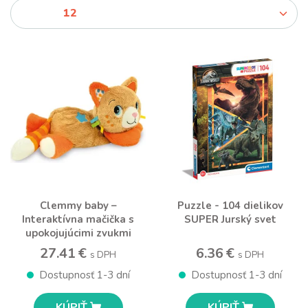
Clemmy baby –
Puzzle - 104 dielikov
Interaktívna mačička s
SUPER Jurský svet
upokojujúcimi zvukmi
27.41 €
6.36 €
s DPH
s DPH
Dostupnosť 1-3 dní
Dostupnosť 1-3 dní
KÚPIŤ
KÚPIŤ