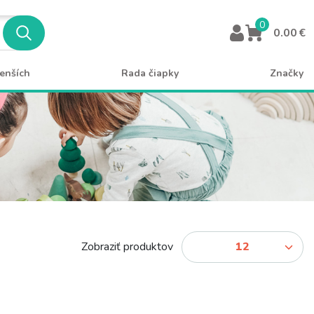
0
0.00 €
enších
Rada čiapky
Značky
Zobraziť produktov