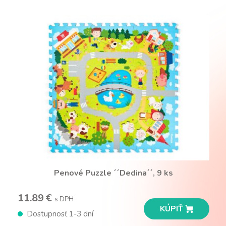
Penové Puzzle ´´Dedina´´, 9 ks
11.89 €
s DPH
KÚPIŤ
Dostupnosť 1-3 dní