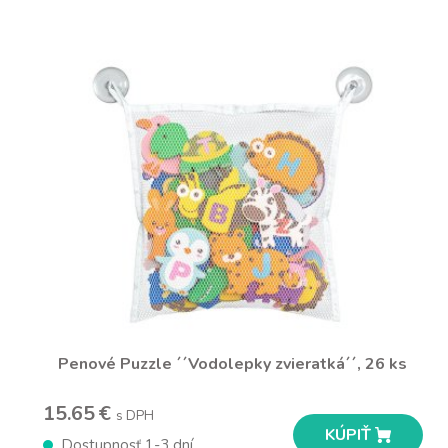
Penové Puzzle ´´Vodolepky zvieratká´´, 26 ks
15.65 €
s DPH
KÚPIŤ
Dostupnosť 1-3 dní