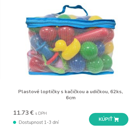
Plastové loptičky s kačičkou a udičkou, 62ks,
6cm
11.73 €
s DPH
KÚPIŤ
Dostupnosť 1-3 dní