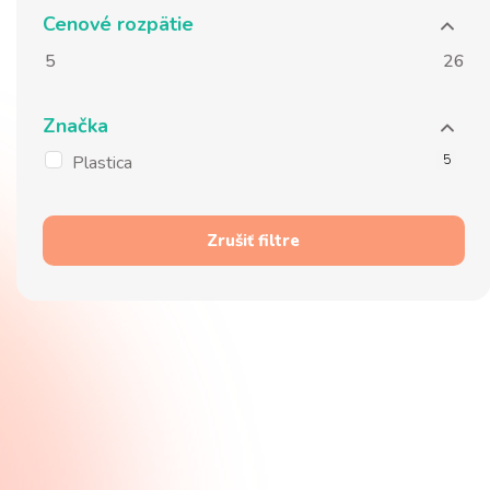
Cenové rozpätie
5
26
Značka
Plastica
5
Zrušiť filtre