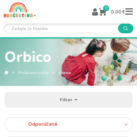
0
0.00 €
Orbico
Predávané značky
Orbico
Filter