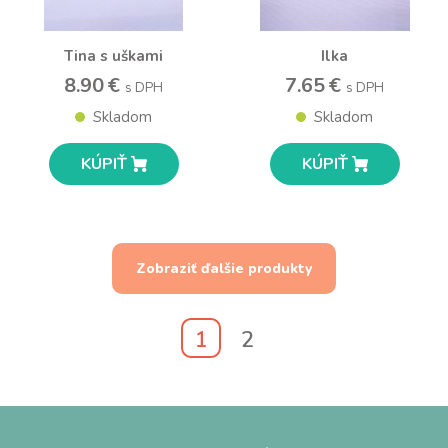
Tina s uškami
Ilka
8.90 €
7.65 €
s DPH
s DPH
Skladom
Skladom
KÚPIŤ
KÚPIŤ
Zobraziť ďalšie produkty
1
2