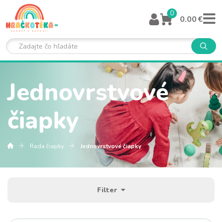
0
0.00 €
Jednovrstvové
čiapky
Rada čiapky
Jednovrstvové čiapky
Filter