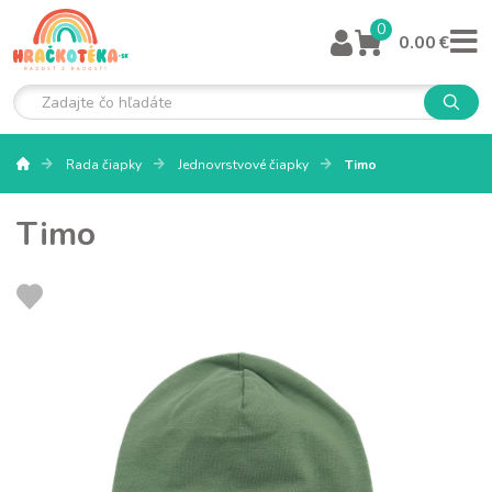
0
0.00 €
Rada čiapky
Jednovrstvové čiapky
Timo
Timo