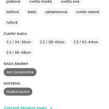
púdrová
svetlo modrá
svetlo sivá
béžová
biela
cyklamenová
svetlo zelená
ružová
:
ČIAPKY RADA
č.1 / 34-36cm
č.2 / 38-40cm
č.3 / 42-44cm
č.4 / 46-48cm
:
RADA ŠNÚRKY
bez zaväzovania
:
MATERIÁL
hladká bavlna
Zobraziť detailný popis