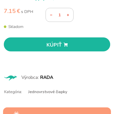
7.15 €
s DPH
Skladom
KÚPIŤ
Výrobca:
RADA
Kategória:
Jednovrstvové čiapky