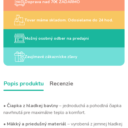
Doprava nad 70€ ZADARMO
Tovar máme skladom. Odosielame do 24 hod.
Možný osobný odber na predajni
Zaujímavé zákaznícke zľavy
Popis produktu
Recenzie
•
Čiapka z hladkej bavlny
– jednoduchá a pohodlná čiapka
navrhnutá pre maximálne teplo a komfort.
•
Mäkký a priedušný materiál
– vyrobená z jemnej hladkej