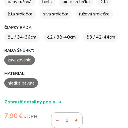
baby ružová
biela
biele srdiečka
žltá
žltá srdiečka
sivá srdiečka
ružová srdiečka
:
ČIAPKY RADA
č.1 / 34-36cm
č.2 / 38-40cm
č.3 / 42-44cm
:
RADA ŠNÚRKY
zaväzovanie
:
MATERIÁL
hladká bavlna
Zobraziť detailný popis
7.90 €
s DPH