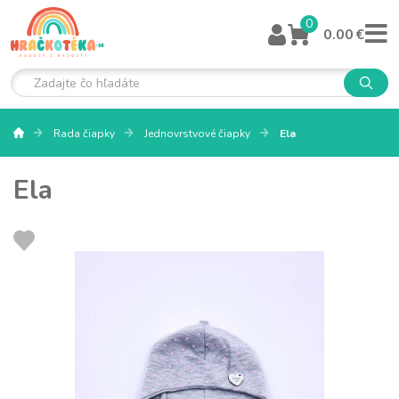
0
0.00 €
Rada čiapky
Jednovrstvové čiapky
Ela
Ela