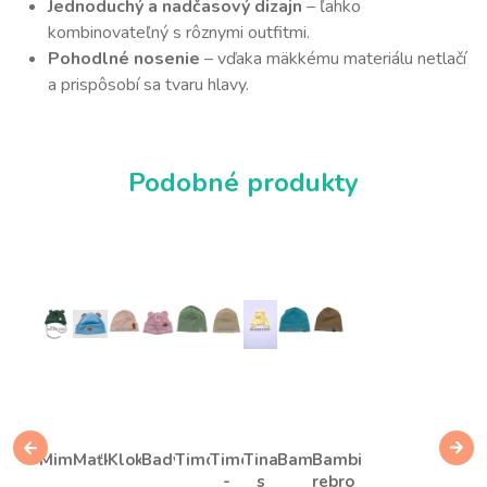
Jednoduchý a nadčasový dizajn
– ľahko
kombinovateľný s rôznymi outfitmi.
Pohodlné nosenie
– vďaka mäkkému materiálu netlačí
a prispôsobí sa tvaru hlavy.
Podobné produkty
Mimi
Maťko
Klokan
Bady
Timo
Timo
Tina
Bambi
Bambi
-
s
rebro