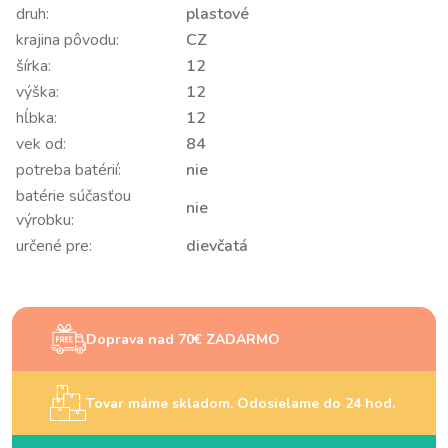
druh:
plastové
krajina pôvodu:
CZ
šírka:
12
výška:
12
hĺbka:
12
vek od:
84
potreba batérií:
nie
batérie súčasťou
nie
výrobku:
určené pre:
dievčatá
Doprava nad 70€ ZADARMO
Tovar máme skladom. Odosielame do 24 hod.