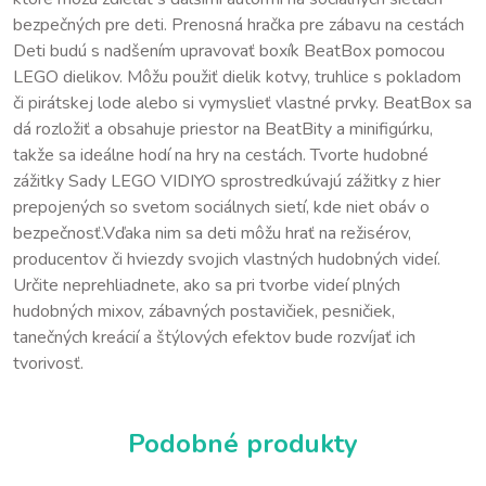
bezpečných pre deti. Prenosná hračka pre zábavu na cestách
Deti budú s nadšením upravovať boxík BeatBox pomocou
LEGO dielikov. Môžu použiť dielik kotvy, truhlice s pokladom
či pirátskej lode alebo si vymyslieť vlastné prvky. BeatBox sa
dá rozložiť a obsahuje priestor na BeatBity a minifigúrku,
takže sa ideálne hodí na hry na cestách. Tvorte hudobné
zážitky Sady LEGO VIDIYO sprostredkúvajú zážitky z hier
prepojených so svetom sociálnych sietí, kde niet obáv o
bezpečnosť.Vďaka nim sa deti môžu hrať na režisérov,
producentov či hviezdy svojich vlastných hudobných videí.
Určite neprehliadnete, ako sa pri tvorbe videí plných
hudobných mixov, zábavných postavičiek, pesničiek,
tanečných kreácií a štýlových efektov bude rozvíjať ich
tvorivosť.
Podobné produkty