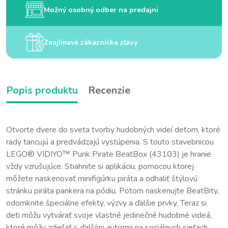
Možný osobný odber na predajni
Zaujímavé zákaznícke zľavy
Popis produktu
Recenzie
Otvorte dvere do sveta tvorby hudobných videí deťom, ktoré
rady tancujú a predvádzajú vystúpenia. S touto stavebnicou
LEGO® VIDIYO™ Punk Pirate BeatBox (43103) je hranie
vždy vzrušujúce. Stiahnite si aplikáciu, pomocou ktorej
môžete naskenovať minifigúrku piráta a odhaliť štýlovú
stránku piráta pankera na pódiu. Potom naskenujte BeatBity,
odomknite špeciálne efekty, výzvy a ďalšie prvky. Teraz si
deti môžu vytvárať svoje vlastné jedinečné hudobné videá,
ktoré môžu zdieľať s ďalšími autormi na sociálnych sieťach