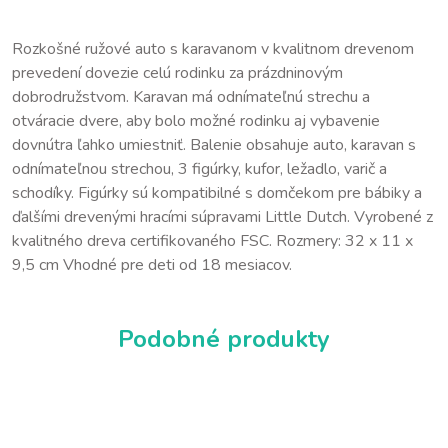
Rozkošné ružové auto s karavanom v kvalitnom drevenom
prevedení dovezie celú rodinku za prázdninovým
dobrodružstvom. Karavan má odnímateľnú strechu a
otváracie dvere, aby bolo možné rodinku aj vybavenie
dovnútra ľahko umiestniť. Balenie obsahuje auto, karavan s
odnímateľnou strechou, 3 figúrky, kufor, ležadlo, varič a
schodíky. Figúrky sú kompatibilné s domčekom pre bábiky a
ďalšími drevenými hracími súpravami Little Dutch. Vyrobené z
kvalitného dreva certifikovaného FSC. Rozmery: 32 x 11 x
9,5 cm Vhodné pre deti od 18 mesiacov.
Podobné produkty