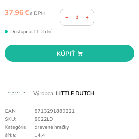
37.96 €
s DPH
Dostupnosť 1-3 dní
KÚPIŤ
Výrobca:
LITTLE DUTCH
EAN:
8713291880221
SKU:
8022LD
Kategória:
drevené hračky
šírka:
14.4