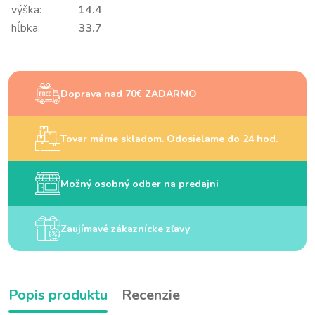
výška:
14.4
hĺbka:
33.7
Doprava nad 70€ ZADARMO
Tovar máme skladom. Odosielame do 24 hod.
Možný osobný odber na predajni
Zaujímavé zákaznícke zľavy
Popis produktu
Recenzie