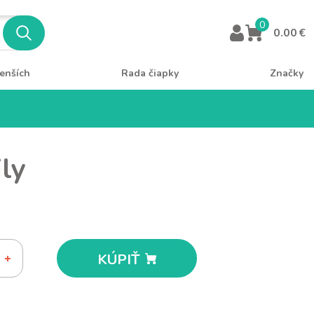
0
0.00 €
enších
Rada čiapky
Značky
ly
KÚPIŤ