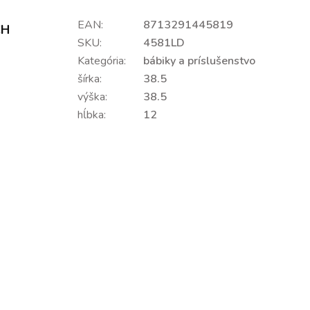
EAN:
8713291445819
CH
SKU:
4581LD
Kategória:
bábiky a príslušenstvo
šírka:
38.5
výška:
38.5
hĺbka:
12