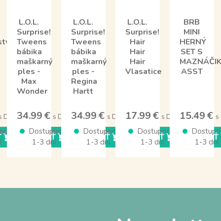
L.O.L.
L.O.L.
L.O.L.
BRB
Surprise!
Surprise!
Surprise!
MINI
nstvom
Tweens
Tweens
Hair
HERNÝ
bábika
bábika
Hair
SET S
maškarný
maškarný
Hair
MAZNÁČI
ples -
ples -
Vlasatice
ASST
Max
Regina
Wonder
Hartt
34.99 €
34.99 €
17.99 €
15.49 €
s DPH
s DPH
s DPH
s DPH
s
nosť
Dostupnosť
Dostupnosť
Dostupnosť
Dostupn
Ť
KÚPIŤ
KÚPIŤ
KÚPIŤ
KÚPIŤ
í
1-3 dní
1-3 dní
1-3 dní
1-3 dní