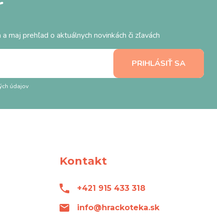
r
 a maj prehľad o aktuálnych novinkách či zľavách
ých údajov
Kontakt
+421 915 433 318
info@hrackoteka.sk