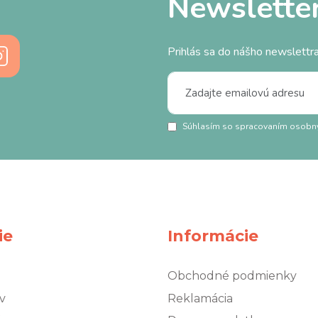
Newslette
Prihlás sa do nášho newslettra
Súhlasím so spracovaním osobn
ie
Informácie
Obchodné podmienky
v
Reklamácia