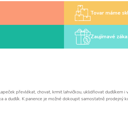
Tovar máme sk
Zaujímavé záka
peček převlékat, chovat, krmit lahvičkou, uklidňovat dudlíkem i 
vička a dudlík. K panence je možné dokoupit samostatně prodejný ko