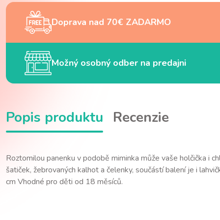
Doprava nad 70€ ZADARMO
Možný osobný odber na predajni
Popis produktu
Recenzie
Roztomilou panenku v podobě miminka může vaše holčička i chla
šatiček, žebrovaných kalhot a čelenky, součástí balení je i lah
cm Vhodné pro děti od 18 měsíců.