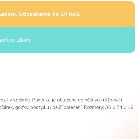
ladom. Odosielame do 24 hod.
znícke zľavy
vozit v kočárku. Panenka je oblečena do něžných růžových
čárek, golfky, postýlku i další oblečení. Rozměry: 36 x 24 x 12