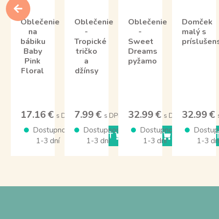
Oblečenie
Oblečenie
Oblečenie
Domček
na
-
-
malý s
bábiku
Tropické
Sweet
prísluše
Baby
tričko
Dreams
Pink
a
pyžamo
Floral
džínsy
17.16 €
7.99 €
32.99 €
32.99 €
s DPH
s DPH
s DPH
Dostupnosť
Dostupnosť
Dostupnosť
Dostup
KÚPIŤ
KÚPIŤ
KÚPI
1-3 dní
1-3 dní
1-3 dní
1-3 dn