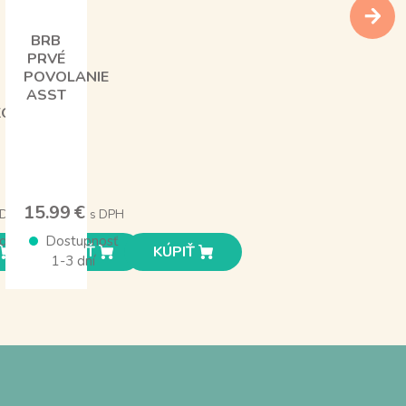
BRB
PRVÉ
POVOLANIE
ASST
KOM
15.99 €
 DPH
s DPH
osť
Dostupnosť
KÚPIŤ
KÚPIŤ
1-3 dní