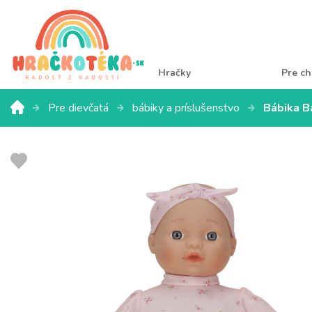
Hračky
Pre ch
Pre dievčatá
bábiky a príslušenstvo
Bábika B