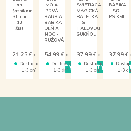
so
MOJA
SVIETIACA
BÁBIKA
šatníkom
PRVÁ
MAGICKÁ
SO
30 cm
BARBIA
BALETKA
PSÍKMI
12
BÁBIKA
S
šiat
DEŇ A
FIALOVOU
NOC -
SUKŇOU
RUŽOVÁ
21.25 €
54.99 €
37.99 €
37.99 €
s DPH
s DPH
s DPH
Dostupnosť
Dostupnosť
Dostupnosť
Dostup
KÚPIŤ
KÚPIŤ
KÚPI
1-3 dní
1-3 dní
1-3 dní
1-3 dn