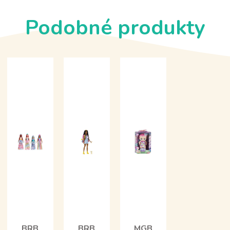
Podobné produkty
BRB
BRB
MGB