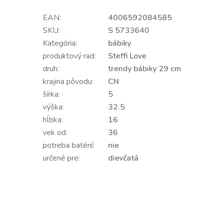
EAN:
4006592084585
SKU:
S 5733640
Kategória:
bábiky
produktový rad:
Steffi Love
druh:
trendy bábiky 29 cm
krajina pôvodu:
CN
šírka:
5
výška:
32.5
hĺbka:
16
vek od:
36
potreba batérií:
nie
určené pre:
dievčatá