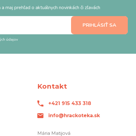
 a maj prehľad o aktuálnych novinkách či zľavách
ých údajov
Kontakt
+421 915 433 318
info@hrackoteka.sk
Mária Matijová