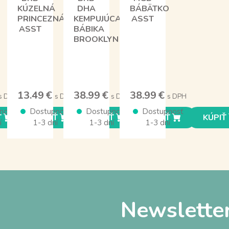
KÚZELNÁ
DHA
BÁBÄTKO
PRINCEZNÁ
KEMPUJÚCA
ASST
ASST
BÁBIKA
BROOKLYN
13.49 €
38.99 €
38.99 €
s DPH
s DPH
s DPH
s DPH
nosť
Dostupnosť
Dostupnosť
Dostupnosť
Ť
KÚPIŤ
KÚPIŤ
KÚPIŤ
KÚPIŤ
í
1-3 dní
1-3 dní
1-3 dní
Newslette