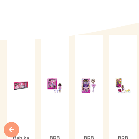
Bábika
BRB
BRB
BRB