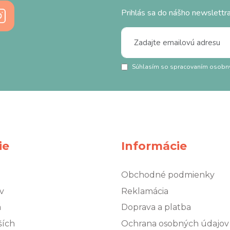
Prihlás sa do nášho newslettra
Súhlasím so spracovaním osobn
ie
Informácie
Obchodné podmienky
v
Reklamácia
á
Doprava a platba
ších
Ochrana osobných údajov