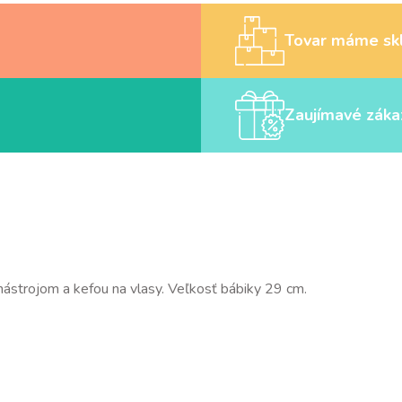
Tovar máme sk
Zaujímavé záka
 nástrojom a kefou na vlasy. Veľkosť bábiky 29 cm.