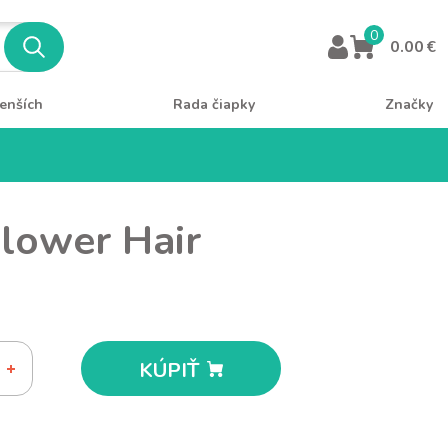
0
0.00 €
enších
Rada čiapky
Značky
Flower Hair
KÚPIŤ