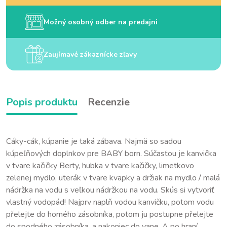
Možný osobný odber na predajni
Zaujímavé zákaznícke zľavy
Popis produktu
Recenzie
Cáky-cák, kúpanie je taká zábava. Najmä so sadou
kúpeľňových doplnkov pre BABY born. Súčasťou je kanvička
v tvare kačičky Berty, hubka v tvare kačičky, limetkovo
zelenej mydlo, uterák v tvare kvapky a držiak na mydlo / malá
nádržka na vodu s veľkou nádržkou na vodu. Skús si vytvoriť
vlastný vodopád! Najprv naplň vodou kanvičku, potom vodu
přelejte do horného zásobníka, potom ju postupne přelejte
do spodného zásobníka, a nakoniec do vane. A po hraní