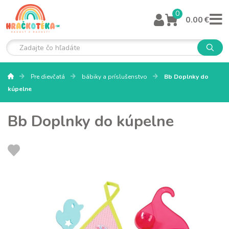
0
0.00 €
Pre dievčatá
bábiky a príslušenstvo
Bb Doplnky do
kúpelne
Bb Doplnky do kúpelne