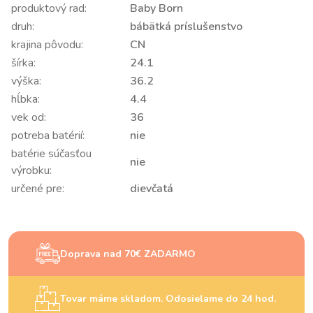
produktový rad:
Baby Born
druh:
bábätká príslušenstvo
krajina pôvodu:
CN
šírka:
24.1
výška:
36.2
hĺbka:
4.4
vek od:
36
potreba batérií:
nie
batérie súčasťou
nie
výrobku:
určené pre:
dievčatá
Doprava nad 70€ ZADARMO
Tovar máme skladom. Odosielame do 24 hod.