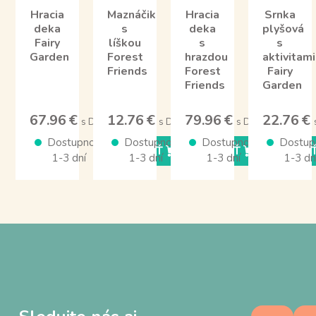
Hracia
Maznáčik
Hracia
Srnka
deka
s
deka
plyšová
Fairy
líškou
s
s
Garden
Forest
hrazdou
aktivitami
Friends
Forest
Fairy
Friends
Garden
67.96 €
12.76 €
79.96 €
22.76 €
s DPH
s DPH
s DPH
Dostupnosť
Dostupnosť
Dostupnosť
Dostup
KÚPIŤ
KÚPIŤ
KÚPI
1-3 dní
1-3 dní
1-3 dní
1-3 dn