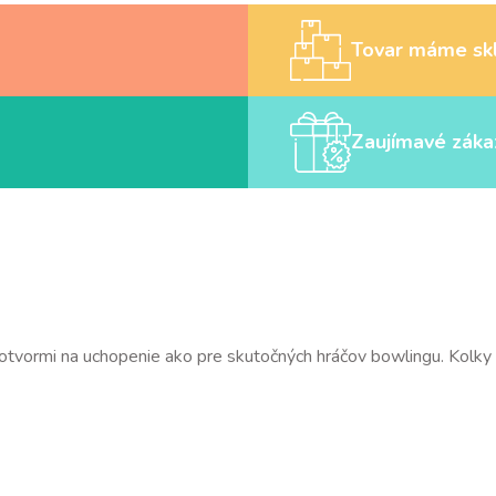
Tovar máme sk
Zaujímavé záka
 s otvormi na uchopenie ako pre skutočných hráčov bowlingu. Kolk