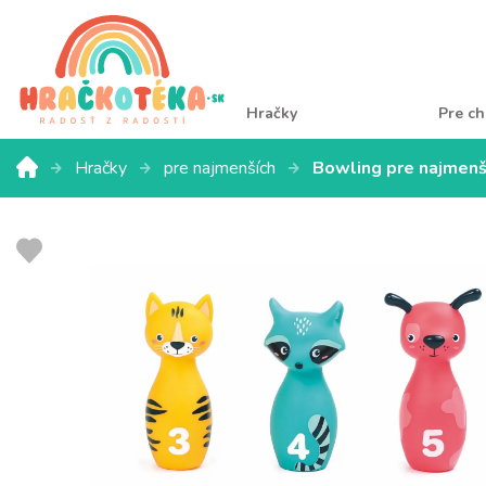
Hračky
Pre ch
Hračky
pre najmenších
Bowling pre najmenší