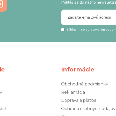
Prihlás sa do nášho newslettra
Súhlasím so spracovaním osobn
ie
Informácie
Obchodné podmienky
v
Reklamácia
á
Doprava a platba
ších
Ochrana osobných údajov