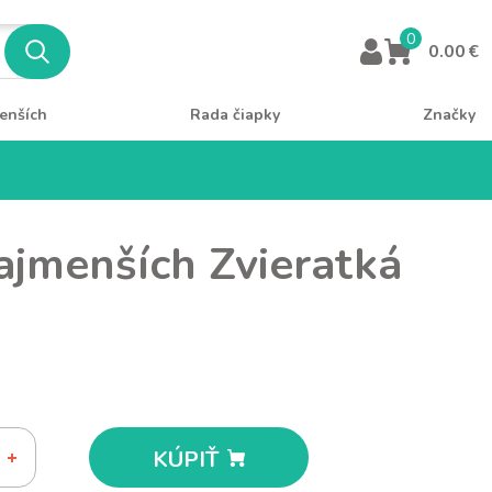
0
0.00 €
enších
Rada čiapky
Značky
ajmenších Zvieratká
KÚPIŤ