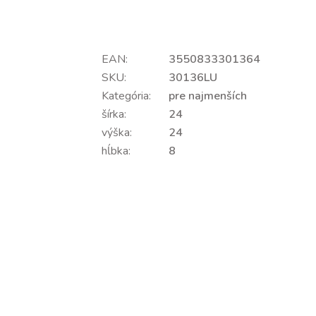
EAN:
3550833301364
SKU:
30136LU
Kategória:
pre najmenších
šírka:
24
výška:
24
hĺbka:
8