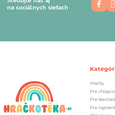
Sledujte nás aj
na sociálnych sieťach
Kategór
Hračky
Pre chlapco
Pre dievčat
Pre najmen