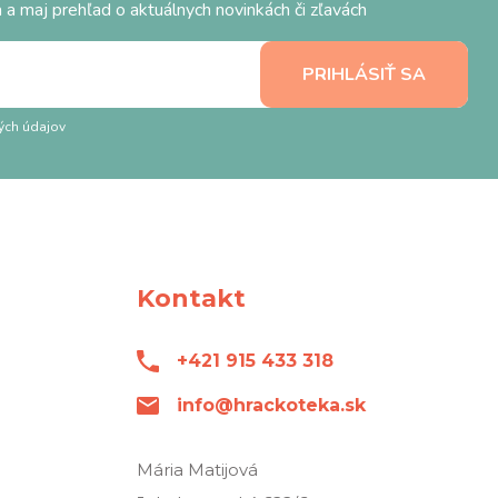
 a maj prehľad o aktuálnych novinkách či zľavách
ých údajov
Kontakt
+421 915 433 318
info@hrackoteka.sk
Mária Matijová