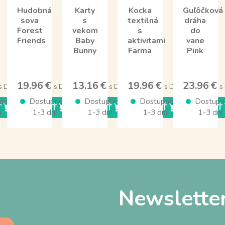
Hudobná
Karty
Kocka
Guľôčková
sova
s
textilná
dráha
Forest
vekom
s
do
Friends
Baby
aktivitami
vane
Bunny
Farma
Pink
19.96 €
13.16 €
19.96 €
23.96 €
s DPH
s DPH
s DPH
s DPH
s
nosť
Dostupnosť
Dostupnosť
Dostupnosť
Dostupn
Ť
KÚPIŤ
KÚPIŤ
KÚPIŤ
KÚPIŤ
í
1-3 dní
1-3 dní
1-3 dní
1-3 dní
Newslette