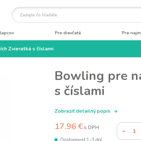
lapcov
Pre dievčatá
Pre najm
ch Zvieratká s číslami
Bowling pre n
s číslami
Zobraziť detailný popis
17.96 €
s DPH
Dostupnosť 1-3 dní