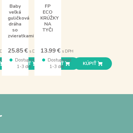
Baby
FP
veľká
ECO
guličková
KRÚŽKY
dráha
NA
so
TYČI
zvieratkami
25.85 €
13.99 €
 DPH
s DPH
s DPH
osť
Dostupnosť
Dostupnosť
KÚPIŤ
KÚPIŤ
KÚPIŤ
1-3 dní
1-3 dní
r