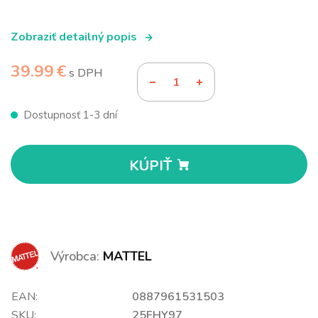
Zobraziť detailný popis
39.99 €
s DPH
Dostupnosť 1-3 dní
KÚPIŤ
Výrobca:
MATTEL
EAN:
0887961531503
SKU:
25FHY97