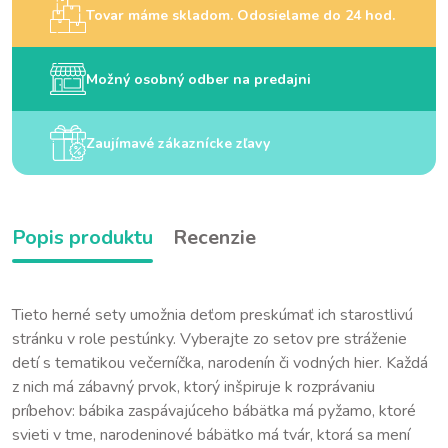
Tovar máme skladom. Odosielame do 24 hod.
Možný osobný odber na predajni
Zaujímavé zákaznícke zľavy
Popis produktu
Recenzie
Tieto herné sety umožnia deťom preskúmať ich starostlivú
stránku v role pestúnky. Vyberajte zo setov pre stráženie
detí s tematikou večerníčka, narodenín či vodných hier. Každá
z nich má zábavný prvok, ktorý inšpiruje k rozprávaniu
príbehov: bábika zaspávajúceho bábätka má pyžamo, ktoré
svieti v tme, narodeninové bábätko má tvár, ktorá sa mení