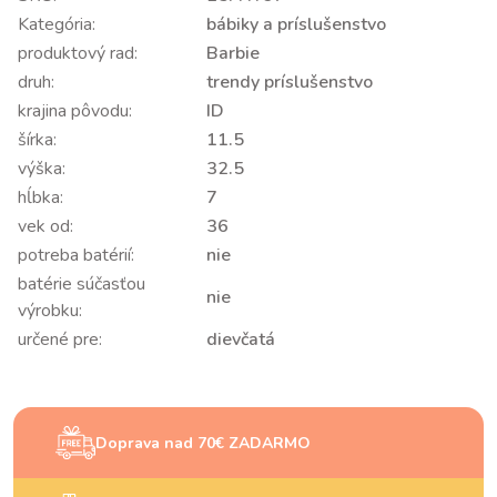
Kategória:
bábiky a príslušenstvo
produktový rad:
Barbie
druh:
trendy príslušenstvo
krajina pôvodu:
ID
šírka:
11.5
výška:
32.5
hĺbka:
7
vek od:
36
potreba batérií:
nie
batérie súčasťou
nie
výrobku:
určené pre:
dievčatá
Doprava nad 70€ ZADARMO