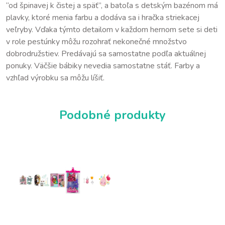
“od špinavej k čistej a späť”, a batoľa s detským bazénom má
plavky, ktoré menia farbu a dodáva sa i hračka striekacej
veľryby. Vďaka týmto detailom v každom hernom sete si deti
v role pestúnky môžu rozohrať nekonečné množstvo
dobrodružstiev. Predávajú sa samostatne podľa aktuálnej
ponuky. Väčšie bábiky nevedia samostatne stáť. Farby a
vzhľad výrobku sa môžu líšiť.
Podobné produkty