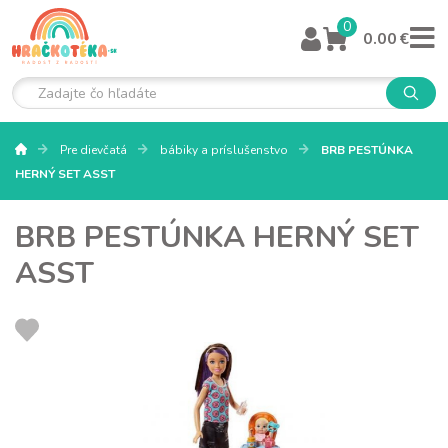
0
0.00 €
Pre dievčatá
bábiky a príslušenstvo
BRB PESTÚNKA
HERNÝ SET ASST
BRB PESTÚNKA HERNÝ SET
ASST