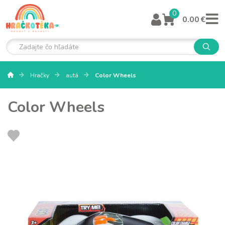
0
0.00 €
Hračky
autá
Color Wheels
Color Wheels