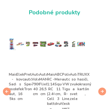
Podobné produkty
Maisto
Električka
Pretekársko
Autobus
Autobus
Maisto
ABC
Policajné
Auto
TRUXX
-
kovová
auto
Volvo
MAN
RC -
Mercedes
auto
so
hasiči,
Sada
s
Speed
7900E
Flixbus
1:14
Squeezy,
VW
zvukom
okrasný
osobních
efektmi
Tronic
40
26,5
RC
11
Tiguan
a
kartón
aut,
16
cm
cm
(2.4G,
cm,
R-
svetlom,
5ks
cm
Cell
3
Line,
zelené
battery)
druhy
česká
~
verzia