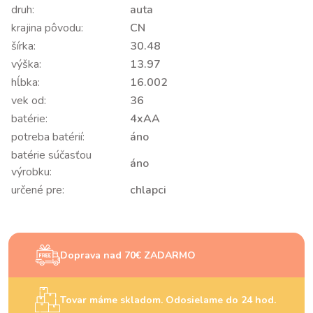
druh:
auta
krajina pôvodu:
CN
šírka:
30.48
výška:
13.97
hĺbka:
16.002
vek od:
36
batérie:
4xAA
potreba batérií:
áno
batérie súčasťou
áno
výrobku:
určené pre:
chlapci
Doprava nad 70€ ZADARMO
Tovar máme skladom. Odosielame do 24 hod.