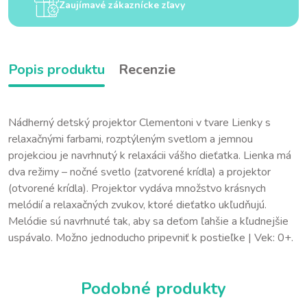
Zaujímavé zákaznícke zľavy
Popis produktu
Recenzie
Nádherný detský projektor Clementoni v tvare Lienky s
relaxačnými farbami, rozptýleným svetlom a jemnou
projekciou je navrhnutý k relaxácii vášho dieťatka. Lienka má
dva režimy – nočné svetlo (zatvorené krídla) a projektor
(otvorené krídla). Projektor vydáva množstvo krásnych
melódií a relaxačných zvukov, ktoré dieťatko ukľudňujú.
Melódie sú navrhnuté tak, aby sa deťom ľahšie a kľudnejšie
uspávalo. Možno jednoducho pripevniť k postieľke | Vek: 0+.
Podobné produkty