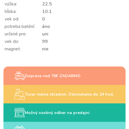
výška:
22.5
hĺbka:
10.1
vek od:
0
potreba batérií:
áno
určené pre:
uni
vek do:
99
magnet:
nie
Doprava nad 70€ ZADARMO
Tovar máme skladom. Odosielame do 24 hod.
Možný osobný odber na predajni