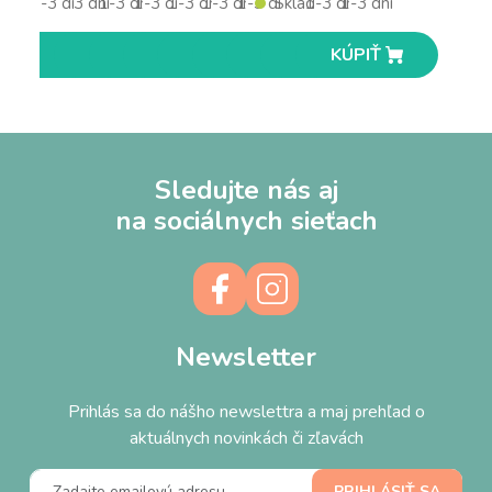
1-3 dní
3 dní
1-3 dní
1-3 dní
1-3 dní
1-3 dní
1-3 dní
Skladom
1-3 dní
1-3 dní
KÚPIŤ
KÚPIŤ
KÚPIŤ
KÚPIŤ
KÚPIŤ
KÚPIŤ
KÚPIŤ
KÚPIŤ
KÚPIŤ
KÚPIŤ
Sledujte nás aj
na sociálnych sieťach
Newsletter
Prihlás sa do nášho newslettra a maj prehľad o
aktuálnych novinkách či zľavách