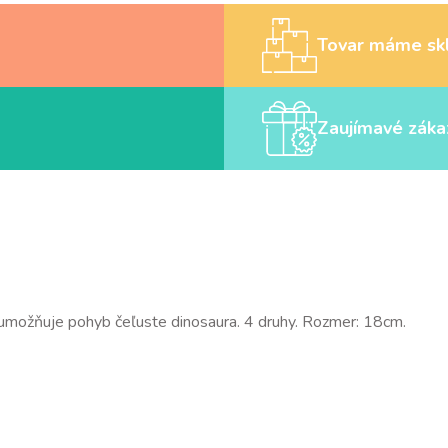
Tovar máme sk
Zaujímavé záka
umožňuje pohyb čeľuste dinosaura. 4 druhy. Rozmer: 18cm.