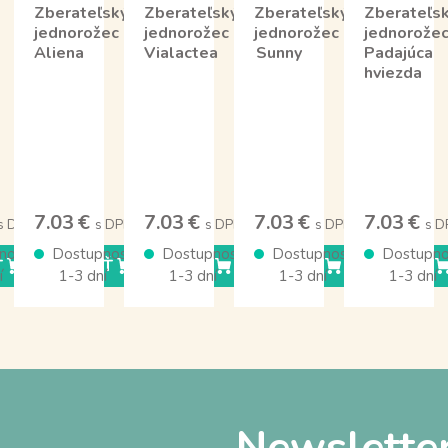
Zberateľský
Zberateľský
Zberateľský
Zberateľs
jednorožec
jednorožec
jednorožec
jednorože
Aliena
Vialactea
Sunny
Padajúca
hviezda
7.03 €
7.03 €
7.03 €
7.03 €
s DPH
s DPH
s DPH
s DPH
s D
nosť
Dostupnosť
Dostupnosť
Dostupnosť
Dostupno
Ť
KÚPIŤ
KÚPIŤ
KÚPIŤ
KÚPIŤ
í
1-3 dní
1-3 dní
1-3 dní
1-3 dní
Newslette