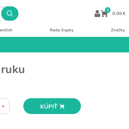
0
0.00 €
enších
Rada čiapky
Značky
 ruku
KÚPIŤ