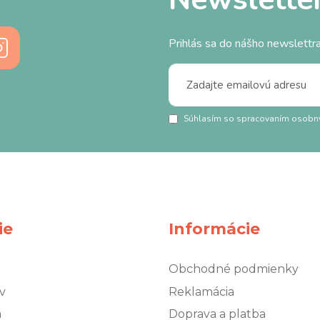
Prihlás sa do nášho newslettra
Súhlasím so spracovaním osobn
ie
Informácie
Obchodné podmienky
v
Reklamácia
á
Doprava a platba