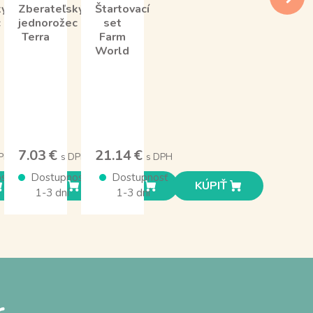
ký
Zberateľský
Štartovací
c
jednorožec
set
Terra
Farm
World
7.03 €
21.14 €
PH
s DPH
s DPH
sť
Dostupnosť
Dostupnosť
KÚPIŤ
KÚPIŤ
KÚPIŤ
1-3 dní
1-3 dní
r