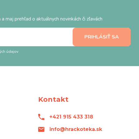
 a maj prehľad o aktuálnych novinkách či zľavách
ých údajov
Kontakt
+421 915 433 318
info@hrackoteka.sk