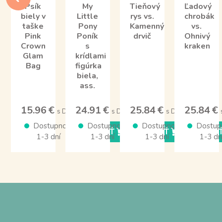
Psík
My
Tieňový
Ľadový
biely v
Little
rys vs.
chrobák
taške
Pony
Kamenný
vs.
Pink
Poník
drvič
Ohnivý
Crown
s
kraken
Glam
krídlami
Bag
figúrka
biela,
ass.
15.96 €
24.91 €
25.84 €
25.84 €
s DPH
s DPH
s DPH
Dostupnosť
Dostupnosť
Dostupnosť
Dostup
KÚPIŤ
KÚPIŤ
KÚPI
1-3 dní
1-3 dní
1-3 dní
1-3 dn