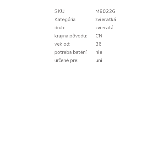
SKU:
M80226
Kategória:
zvieratká
druh:
zvieratá
krajina pôvodu:
CN
vek od:
36
potreba batérií:
nie
určené pre:
uni