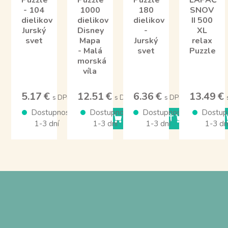
Puzzle
Puzzle
Puzzle
LAPAČ
- 104
1000
180
SNOV
dielikov
dielikov
dielikov
II 500
Jurský
Disney
-
XL
svet
Mapa
Jurský
relax
- Malá
svet
Puzzle
morská
víla
5.17 €
12.51 €
6.36 €
13.49 €
s DPH
s DPH
s DPH
Dostupnosť
Dostupnosť
Dostupnosť
Dostup
KÚPIŤ
KÚPIŤ
KÚPIŤ
1-3 dní
1-3 dní
1-3 dní
1-3 dn