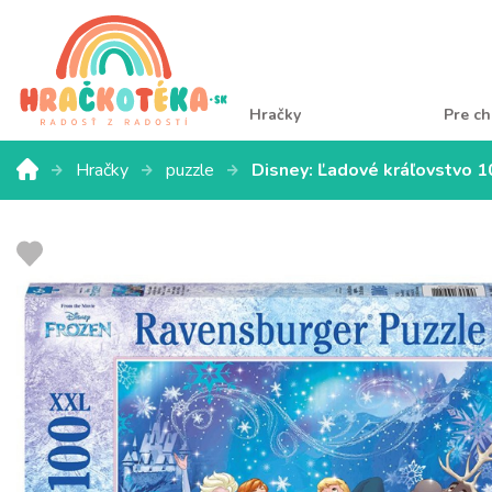
Hračky
Pre ch
Hračky
puzzle
Disney: Ľadové kráľovstvo 1