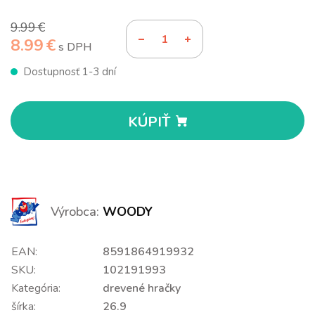
9.99 €
8.99 €
s DPH
Dostupnosť 1-3 dní
KÚPIŤ
Výrobca:
WOODY
EAN:
8591864919932
SKU:
102191993
Kategória:
drevené hračky
šírka:
26.9