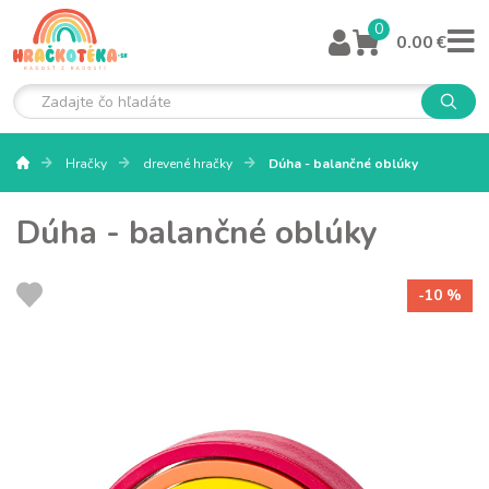
0
0.00 €
Hračky
drevené hračky
Dúha - balančné oblúky
Dúha - balančné oblúky
-10 %