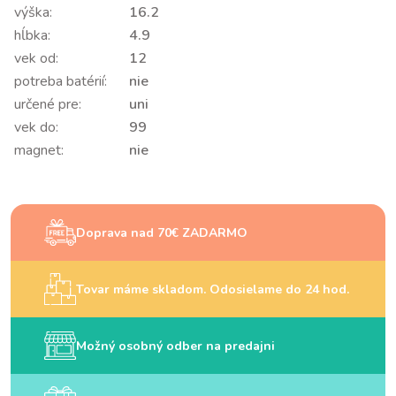
výška:
16.2
hĺbka:
4.9
vek od:
12
potreba batérií:
nie
určené pre:
uni
vek do:
99
magnet:
nie
Doprava nad 70€ ZADARMO
Tovar máme skladom. Odosielame do 24 hod.
Možný osobný odber na predajni