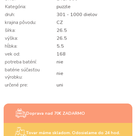
Kategória:
puzzle
druh:
301 - 1000 dielov
krajina pôvodu:
CZ
šírka:
26.5
výška:
26.5
hĺbka:
5.5
vek od:
168
potreba batérií:
nie
batérie súčasťou
nie
výrobku:
určené pre:
uni
Doprava nad 70€ ZADARMO
Tovar máme skladom. Odosielame do 24 hod.