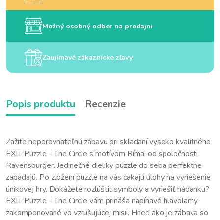
Možný osobný odber na predajni
Zaujímavé zákaznícke zľavy
Popis produktu
Recenzie
Zažite neporovnateľnú zábavu pri skladaní vysoko kvalitného
EXIT Puzzle - The Circle s motívom Ríma, od spoločnosti
Ravensburger. Jedinečné dieliky puzzle do seba perfektne
zapadajú. Po zložení puzzle na vás čakajú úlohy na vyriešenie
únikovej hry. Dokážete rozlúštiť symboly a vyriešiť hádanku?
EXIT Puzzle - The Circle vám prináša napínavé hlavolamy
zakomponované vo vzrušujúcej misii. Hneď ako je zábava so