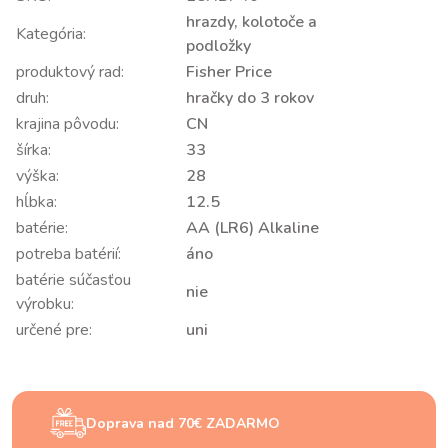
hrazdy, kolotoče a
Kategória:
podložky
produktový rad:
Fisher Price
druh:
hračky do 3 rokov
krajina pôvodu:
CN
šírka:
33
výška:
28
hĺbka:
12.5
batérie:
AA (LR6) Alkaline
potreba batérií:
áno
batérie súčasťou
nie
výrobku:
určené pre:
uni
Doprava nad 70€ ZADARMO