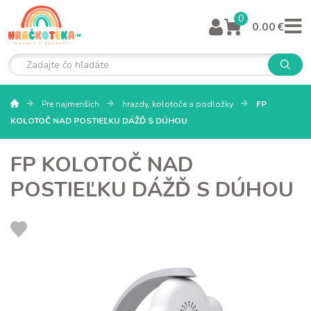
0
0.00 €
Pre najmenších
hrazdy, kolotoče a podložky
FP
KOLOTOČ NAD POSTIEĽKU DÁŽĎ S DÚHOU
FP KOLOTOČ NAD
POSTIEĽKU DÁŽĎ S DÚHOU