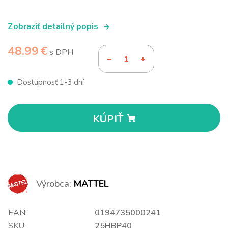
Zobraziť detailný popis
48.99 €
s DPH
Dostupnosť 1-3 dní
KÚPIŤ
Výrobca:
MATTEL
EAN:
0194735000241
SKU:
25HBP40