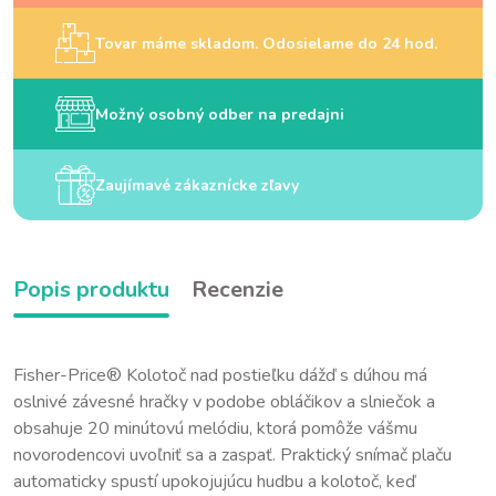
Tovar máme skladom. Odosielame do 24 hod.
Možný osobný odber na predajni
Zaujímavé zákaznícke zľavy
Popis produktu
Recenzie
Fisher-Price® Kolotoč nad postieľku dážď s dúhou má
oslnivé závesné hračky v podobe obláčikov a slniečok a
obsahuje 20 minútovú melódiu, ktorá pomôže vášmu
novorodencovi uvoľniť sa a zaspať. Praktický snímač plaču
automaticky spustí upokojujúcu hudbu a kolotoč, keď