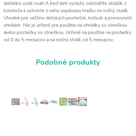
dieťatko vydá zvuk! A keď deti vyrastú, odstráňte obláčik z
kolotoča a vytvorte z neho uspávaciu hračku na nočný stolík.
Vhodné pre väčšinu detských postieľok, kolísok a prenosných
ohrádok. Nie je určené pre použitie na ohrádky so strieškou
alebo postieľky so strieškou. Určené na použitie na postieľky
od 0 do 5 mesiacov a na nočný stolík od 5 mesiacov.
Podobné produkty