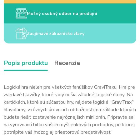
Možný osobný odber na predajni
Zaujímavé zákaznícke zľavy
Popis produktu
Recenzie
Logická hra nielen pre všetkých fanúšikov GraviTraxu. Hra pre
zvedavé hlavičky, ktoré rady riešia záludné, logické úlohy. Na
kartičkách, ktoré sú súčasťou hry, nájdete logické "GraviTraxí"
hlavolamy, v rôznych úrovniach obtiažnosti, na základe ktorých
budete riešiť zostavenie najrôznejších mini dráh. Pripravte sa
na vyrovnanú bitku vašich myšlienkových pochodov, pri ktorej
potrápite váš mozog aj priestorovú predstavivosť.