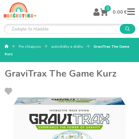
0
0.00 €
Pre chlapcov
autodráhy a dráhy
GraviTrax The Game
Kurz
GraviTrax The Game Kurz