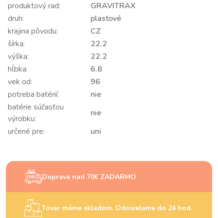
produktový rad:
GRAVITRAX
druh:
plastové
krajina pôvodu:
CZ
šírka:
22.2
výška:
22.2
hĺbka:
6.8
vek od:
96
potreba batérií:
nie
batérie súčasťou
nie
výrobku:
určené pre:
uni
Doprava nad 70€ ZADARMO
Tovar máme skladom. Odosielame do 24 hod.