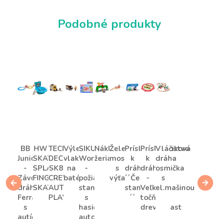
Podobné produkty
BB
HW
TECH
Výletný
SIKU
Nákladný
Železničný
Príslušenstvo
Príslušenstvo
Vláčiková
Junior
SKATES
DECK
vlak
World
žeriav
most
k
k
dráha
-
SPLACHOVACÍ
SK8
na
-
s
dráhe
dráhe
osmička
Závodná
FINGERBOARD
CREW
batérie
požiarna
výťahom
´´Čerpacia
-
s
dráha
SKATEPARK
AUTOBUS
stanica
stanica
Veľká
el.mašinou
Ferrari
PLAYSET
s
´´
točňa,
s
hasičským
drevo/plast
autíčkom
autom