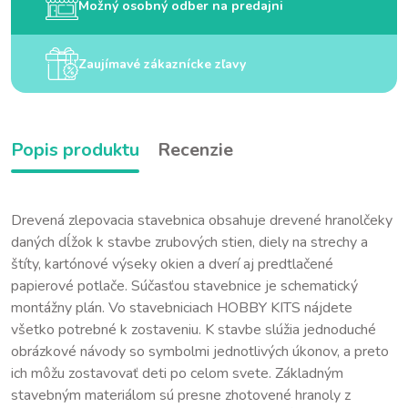
Možný osobný odber na predajni
Zaujímavé zákaznícke zľavy
Popis produktu
Recenzie
Drevená zlepovacia stavebnica obsahuje drevené hranolčeky
daných dĺžok k stavbe zrubových stien, diely na strechy a
štíty, kartónové výseky okien a dverí aj predtlačené
papierové potlače. Súčasťou stavebnice je schematický
montážny plán. Vo stavebniciach HOBBY KITS nájdete
všetko potrebné k zostaveniu. K stavbe slúžia jednoduché
obrázkové návody so symbolmi jednotlivých úkonov, a preto
ich môžu zostavovať deti po celom svete. Základným
stavebným materiálom sú presne zhotovené hranoly z