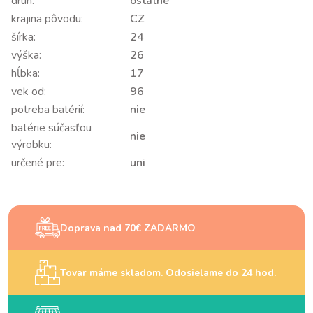
druh:
ostatné
krajina pôvodu:
CZ
šírka:
24
výška:
26
hĺbka:
17
vek od:
96
potreba batérií:
nie
batérie súčasťou
nie
výrobku:
určené pre:
uni
Doprava nad 70€ ZADARMO
Tovar máme skladom. Odosielame do 24 hod.