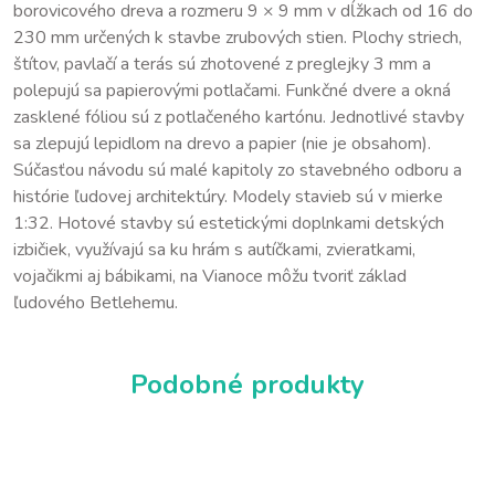
borovicového dreva a rozmeru 9 × 9 mm v dĺžkach od 16 do
230 mm určených k stavbe zrubových stien. Plochy striech,
štítov, pavlačí a terás sú zhotovené z preglejky 3 mm a
polepujú sa papierovými potlačami. Funkčné dvere a okná
zasklené fóliou sú z potlačeného kartónu. Jednotlivé stavby
sa zlepujú lepidlom na drevo a papier (nie je obsahom).
Súčasťou návodu sú malé kapitoly zo stavebného odboru a
histórie ľudovej architektúry. Modely stavieb sú v mierke
1:32. Hotové stavby sú estetickými doplnkami detských
izbičiek, využívajú sa ku hrám s autíčkami, zvieratkami,
vojačikmi aj bábikami, na Vianoce môžu tvoriť základ
ľudového Betlehemu.
Podobné produkty