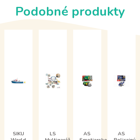
Podobné produkty
SIKU
LS
AS
AS