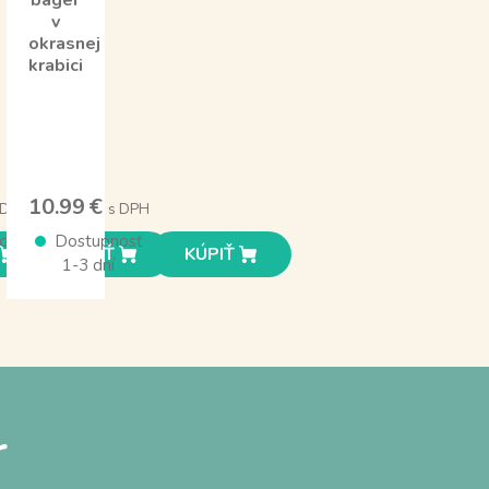
bager
v
okrasnej
krabici
10.99 €
 DPH
s DPH
osť
Dostupnosť
KÚPIŤ
KÚPIŤ
1-3 dní
r