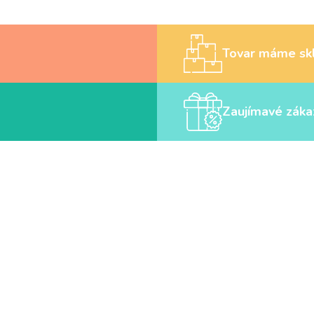
Tovar máme sk
Zaujímavé záka