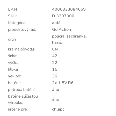
EAN:
4006333084669
SKU:
D 3307000
Kategória:
autá
produktový rad:
Go Action
polícia, záchranka,
druh:
hasiči
krajina pôvodu:
CN
šírka:
42
výška:
22
hĺbka:
15
vek od:
36
batérie:
2x 1,5V R6
potreba batérií:
áno
batérie súčasťou
áno
výrobku:
určené pre:
chlapci