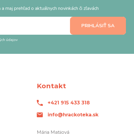
 a maj prehľad o aktuálnych novinkách či zľavách
ých údajov
Kontakt
+421 915 433 318
info@hrackoteka.sk
Mária Matijová