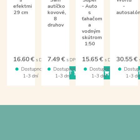
s
Sam
Super
World
efektmi
autíčko
- Auto
-
29 cm
kovové,
s
autosaló
8
ťahačom
druhov
a
vodným
skútrom
1:50
16.60 €
7.49 €
15.65 €
30.55 €
s DPH
s DPH
s DPH
Dostupnosť
Dostupnosť
Dostupnosť
Dostup
KÚPIŤ
KÚPIŤ
KÚPI
1-3 dní
1-3 dní
1-3 dní
1-3 dn