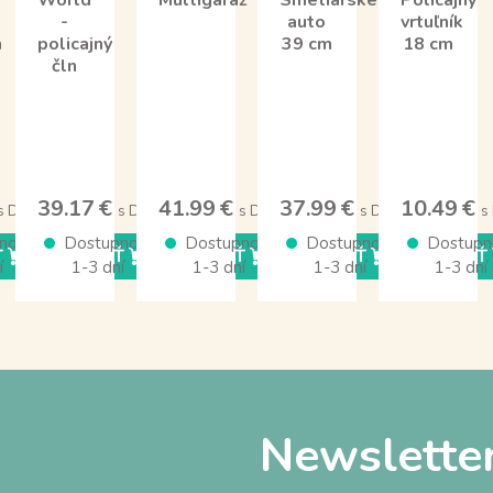
World
Multigaráž
Smetiarske
Policajný
-
auto
vrtuľník
n
policajný
39 cm
18 cm
čln
39.17 €
41.99 €
37.99 €
10.49 €
s DPH
s DPH
s DPH
s DPH
s
nosť
Dostupnosť
Dostupnosť
Dostupnosť
Dostupn
Ť
KÚPIŤ
KÚPIŤ
KÚPIŤ
KÚPIŤ
í
1-3 dní
1-3 dní
1-3 dní
1-3 dní
Newslette