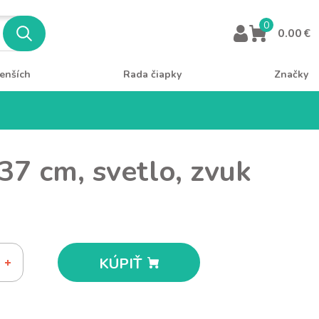
0
0.00 €
enších
Rada čiapky
Značky
37 cm, svetlo, zvuk
KÚPIŤ