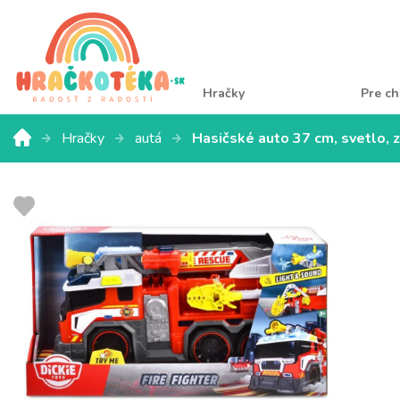
Hračky
Pre ch
Hračky
autá
Hasičské auto 37 cm, svetlo, 