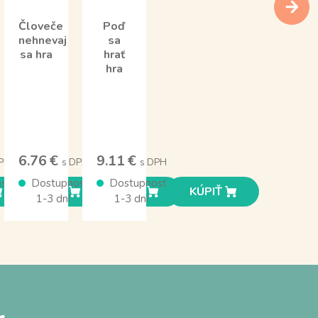
Človeče
Poď
nehnevaj
sa
sa hra
hrať
hra
6.76 €
9.11 €
PH
s DPH
s DPH
sť
Dostupnosť
Dostupnosť
KÚPIŤ
KÚPIŤ
KÚPIŤ
1-3 dní
1-3 dní