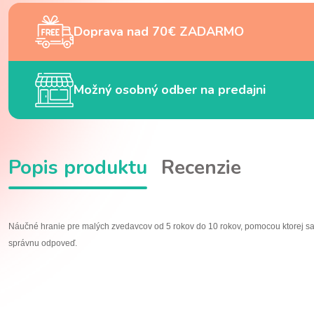
Doprava nad 70€ ZADARMO
Možný osobný odber na predajni
Popis produktu
Recenzie
Náučné hranie pre malých zvedavcov od 5 rokov do 10 rokov, pomocou ktorej sa 
správnu odpoveď.