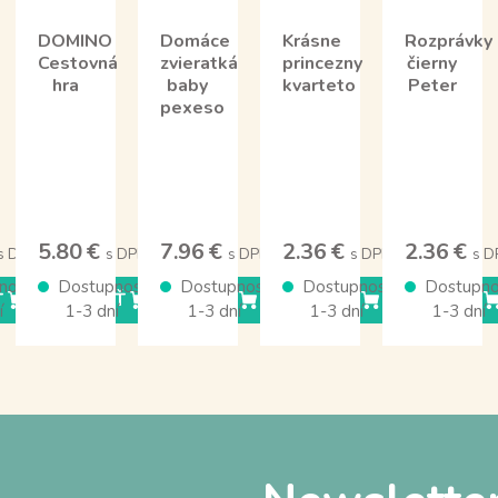
DOMINO
Domáce
Krásne
Rozprávky
Cestovná
zvieratká
princezny
čierny
hra
baby
kvarteto
Peter
pexeso
5.80 €
7.96 €
2.36 €
2.36 €
s DPH
s DPH
s DPH
s DPH
s D
nosť
Dostupnosť
Dostupnosť
Dostupnosť
Dostupno
Ť
KÚPIŤ
KÚPIŤ
KÚPIŤ
KÚPIŤ
í
1-3 dní
1-3 dní
1-3 dní
1-3 dní