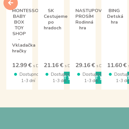
MONTESSORI
SK
NASTUPOVAŤ
BING
BABY
Cestujeme
PROSÍM
Detská
BOX
po
Rodinná
hra
TOY
hradoch
hra
SHOP
-
Vkladačka
hračky
12.99 €
21.16 €
29.16 €
11.60 €
s DPH
s DPH
s DPH
Dostupnosť
Dostupnosť
Dostupnosť
Dostup
KÚPIŤ
KÚPIŤ
KÚPI
1-3 dní
1-3 dní
1-3 dní
1-3 dn