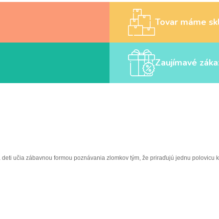
Tovar máme sk
Zaujímavé záka
deti učia zábavnou formou poznávania zlomkov tým, že priraďujú jednu polovicu ka