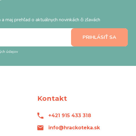
r
 a maj prehľad o aktuálnych novinkách či zľavách
ých údajov
Kontakt
+421 915 433 318
info@hrackoteka.sk