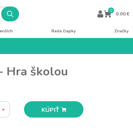
0
0.00 €
enších
Rada čiapky
Značky
- Hra školou
KÚPIŤ