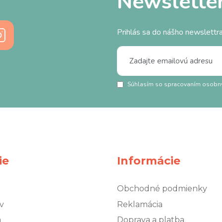
Newslette
Prihlás sa do nášho newslettra
Súhlasím so spracovaním osobn
ie
Informácie
Obchodné podmienky
v
Reklamácia
á
Doprava a platba