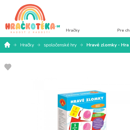
Hračky
Pre ch
Hračky
spoločenské hry
Hravé zlomky - Hra