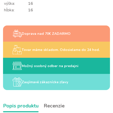
výška:
16
hĺbka:
16
Doprava nad 70€ ZADARMO
Tovar máme skladom. Odosielame do 24 hod.
Možný osobný odber na predajni
Zaujímavé zákaznícke zľavy
Popis produktu
Recenzie