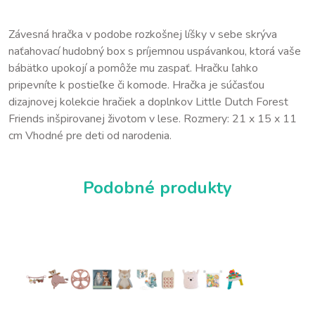
Závesná hračka v podobe rozkošnej líšky v sebe skrýva
naťahovací hudobný box s príjemnou uspávankou, ktorá vaše
bábätko upokojí a pomôže mu zaspať. Hračku ľahko
pripevníte k postieľke či komode. Hračka je súčasťou
dizajnovej kolekcie hračiek a doplnkov Little Dutch Forest
Friends inšpirovanej životom v lese. Rozmery: 21 x 15 x 11
cm Vhodné pre deti od narodenia.
Podobné produkty