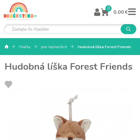
0
0.00 €
Hračky
pre najmenších
Hudobná líška Forest Friends
Hudobná líška Forest Friends