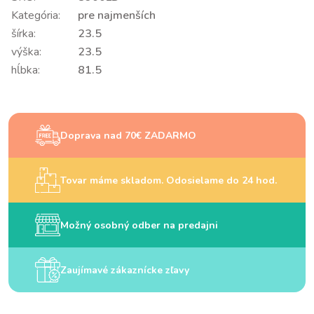
Kategória:
pre najmenších
šírka:
23.5
výška:
23.5
hĺbka:
81.5
Doprava nad 70€ ZADARMO
Tovar máme skladom. Odosielame do 24 hod.
Možný osobný odber na predajni
Zaujímavé zákaznícke zľavy