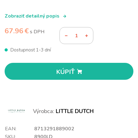
Zobraziť detailný popis
67.96 €
s DPH
Dostupnosť 1-3 dní
KÚPIŤ
Výrobca:
LITTLE DUTCH
EAN:
8713291889002
SKU:
8900LD