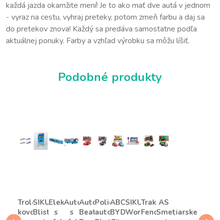
každá jazda okamžite mení! Je to ako mať dve autá v jednom
- vyraz na cestu, vyhraj preteky, potom zmeň farbu a daj sa
do pretekov znova! Každý sa predáva samostatne podľa
aktuálnej ponuky. Farby a vzhľad výrobku sa môžu líšiť.
Podobné produkty
Trolejbus
SIKU
Električka
Autobus
Auto
Policajné
ABC
SIKU
Traktor
AS
kovový
Blister
s
s
Beat
auto
BYD
World
Fendt
Smetiarske