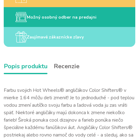
Možný osobný odber na predajni
Zaujímavé zákaznícke zľavy
Popis produktu
Recenzie
Farbu svojich Hot Wheels® angličákov Color Shifters® v
mierke 1:64 môžu deti zmeniť! Je to jednoduché - pod teplou
vodou zmení autíčko svoju farbu a ľadová voda ju zas vráti
späť. Niektoré angličáky majú dokonca k zmene niekoľko
farieb! Široká ponuka cool dizajnov a farieb ponúka niečo
špeciálne každému fanúšikovi áut. Angličáky Color Shifters®
postriekaj alebo rovno namoč do vody celé - a sleduj, ako sa