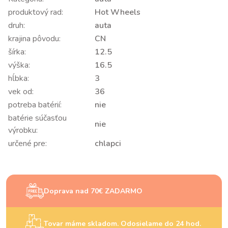
produktový rad:
Hot Wheels
druh:
auta
krajina pôvodu:
CN
šírka:
12.5
výška:
16.5
hĺbka:
3
vek od:
36
potreba batérií:
nie
batérie súčasťou
nie
výrobku:
určené pre:
chlapci
Doprava nad 70€ ZADARMO
Tovar máme skladom. Odosielame do 24 hod.