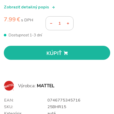
Zobraziť detailný popis
7.99 €
s DPH
Dostupnosť 1-3 dní
KÚPIŤ
Výrobca:
MATTEL
EAN:
0746775345716
SKU:
25BHR15
Kategória:
autá