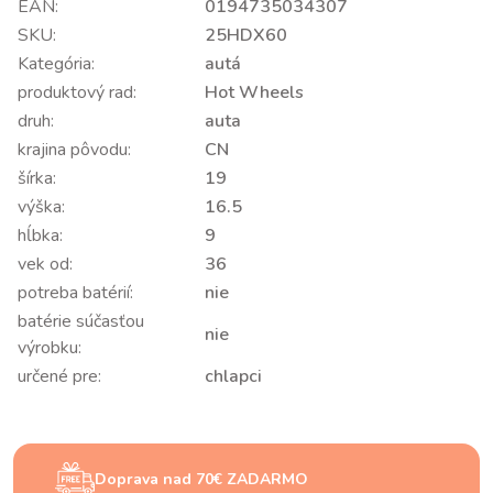
EAN:
0194735034307
SKU:
25HDX60
Kategória:
autá
produktový rad:
Hot Wheels
druh:
auta
krajina pôvodu:
CN
šírka:
19
výška:
16.5
hĺbka:
9
vek od:
36
potreba batérií:
nie
batérie súčasťou
nie
výrobku:
určené pre:
chlapci
Doprava nad 70€ ZADARMO