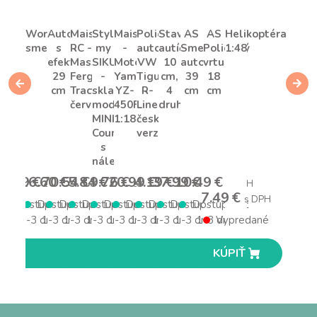
Workies
Autobus
Maisto
Style
Maisto
Policajné
Stavebné
AS
AS
Helikoptéra
smetiar
s
RC -
my
-
auto
autíčko
Smetiarske
Policajný
1:48
efektmi
Massey
SIKU
Motocykel,
VW
10
auto
vrtuľník
29
Ferguson
-
Yamaha
Tiguan
cm,
39
18
cm
Tractor,
skladací
YZ-
R-
4
cm
cm
červená
model
450F,
Line,
druhy
MINI
1:18
česká
Countryman
verzia
s
nálepkami
4.99 €
16.60 €
70.54 €
5.84 €
9.76 €
20.99 €
4.19 €
37.99 €
10.49 €
s DPH
s DPH
s DPH
s DPH
s DPH
s DPH
s DPH
s DPH
s DPH
7.49 €
s DPH
Dostupnosť
Dostupnosť
Dostupnosť
Dostupnosť
Dostupnosť
Dostupnosť
Dostupnosť
Dostupnosť
Dostupnosť
1-3 dní
1-3 dní
1-3 dní
1-3 dní
1-3 dní
1-3 dní
1-3 dní
1-3 dní
1-3 dní
Vypredané
KÚPIŤ
KÚPIŤ
KÚPIŤ
KÚPIŤ
KÚPIŤ
KÚPIŤ
KÚPIŤ
KÚPIŤ
KÚPIŤ
KÚPIŤ