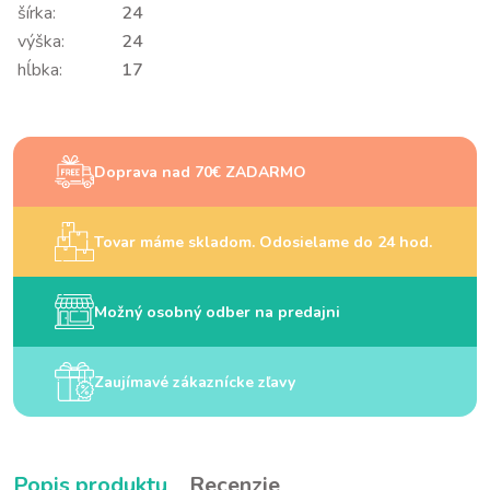
šírka:
24
výška:
24
hĺbka:
17
Doprava nad 70€ ZADARMO
Tovar máme skladom. Odosielame do 24 hod.
Možný osobný odber na predajni
Zaujímavé zákaznícke zľavy
Popis produktu
Recenzie