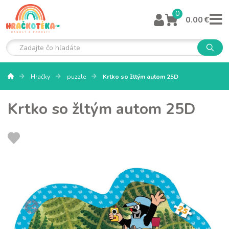
0
0.00 €
Hračky
puzzle
Krtko so žltým autom 25D
Krtko so žltým autom 25D