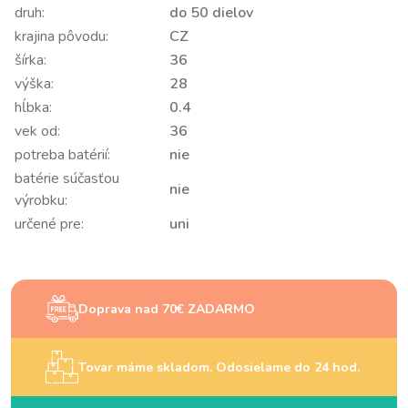
druh:
do 50 dielov
krajina pôvodu:
CZ
šírka:
36
výška:
28
hĺbka:
0.4
vek od:
36
potreba batérií:
nie
batérie súčasťou
nie
výrobku:
určené pre:
uni
Doprava nad 70€ ZADARMO
Tovar máme skladom. Odosielame do 24 hod.