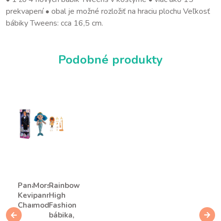
prekvapení • obal je možné rozložiť na hraciu plochu Veľkosť
bábiky Tweens: cca 16,5 cm.
Podobné produkty
Panáčik
Morská
Rainbow
Kevin
panna
High
Charming
modrá
Fashion
bábika,