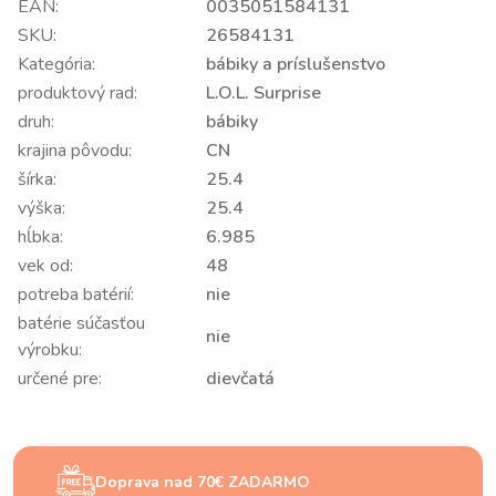
EAN:
0035051584131
SKU:
26584131
Kategória:
bábiky a príslušenstvo
produktový rad:
L.O.L. Surprise
druh:
bábiky
krajina pôvodu:
CN
šírka:
25.4
výška:
25.4
hĺbka:
6.985
vek od:
48
potreba batérií:
nie
batérie súčasťou
nie
výrobku:
určené pre:
dievčatá
Doprava nad 70€ ZADARMO