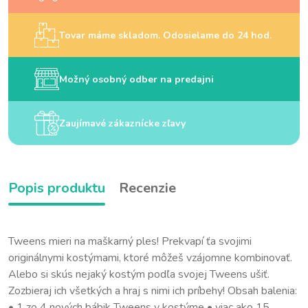
Tovar máme skladom. Odosielame do 24 hod.
Možný osobný odber na predajni
Zaujímavé zákaznícke zľavy
Popis produktu
Recenzie
Tweens mieri na maškarný ples! Prekvapí ťa svojimi
originálnymi kostýmami, ktoré môžeš vzájomne kombinovať.
Alebo si skús nejaký kostým podľa svojej Tweens ušiť.
Zozbieraj ich všetkých a hraj s nimi ich príbehy! Obsah balenia:
• 1 zo 4 nových bábik Tweens v kostýme • viac ako 15