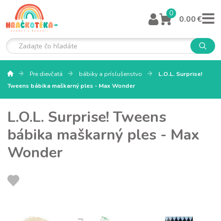
0
0.00 €
Pre dievčatá
bábiky a príslušenstvo
L.O.L. Surprise!
Tweens bábika maškarný ples - Max Wonder
L.O.L. Surprise! Tweens
bábika maškarný ples - Max
Wonder