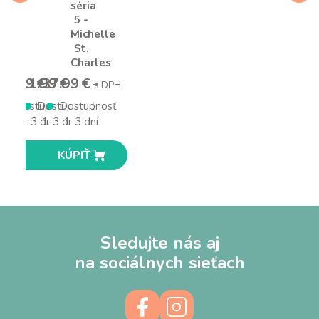
séria
5 -
Michelle
St.
Charles
12.49 €
11.99 €
37.99 €
s DPH
s DPH
s DPH
Dostupnosť
Dostupnosť
Dostupnosť
1-3 dní
1-3 dní
1-3 dní
KÚPIŤ
KÚPIŤ
KÚPIŤ
Sledujte nás aj
na sociálnych sieťach