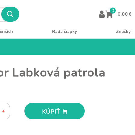
0
0.00 €
enších
Rada čiapky
Značky
or Labková patrola
KÚPIŤ