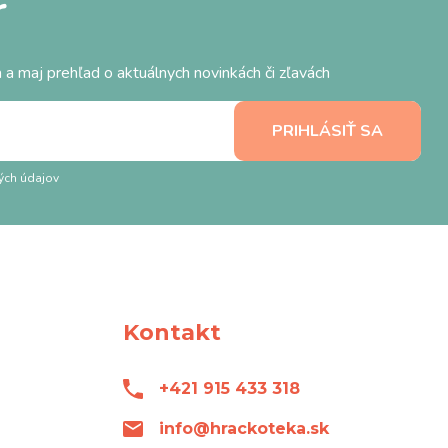
r
 a maj prehľad o aktuálnych novinkách či zľavách
ých údajov
Kontakt
+421 915 433 318
info@hrackoteka.sk