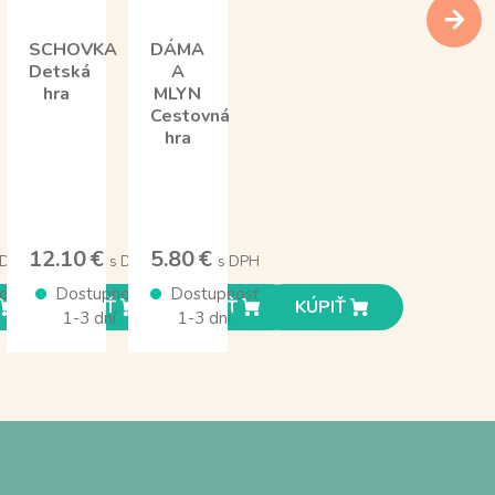
SCHOVKA
DÁMA
Detská
A
hra
MLYN
Cestovná
hra
12.10 €
5.80 €
 DPH
s DPH
s DPH
osť
Dostupnosť
Dostupnosť
KÚPIŤ
KÚPIŤ
KÚPIŤ
1-3 dní
1-3 dní