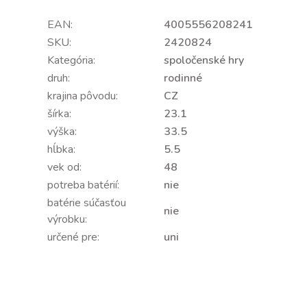
EAN:
4005556208241
SKU:
2420824
Kategória:
spoločenské hry
druh:
rodinné
krajina pôvodu:
CZ
šírka:
23.1
výška:
33.5
hĺbka:
5.5
vek od:
48
potreba batérií:
nie
batérie súčasťou
nie
výrobku:
určené pre:
uni