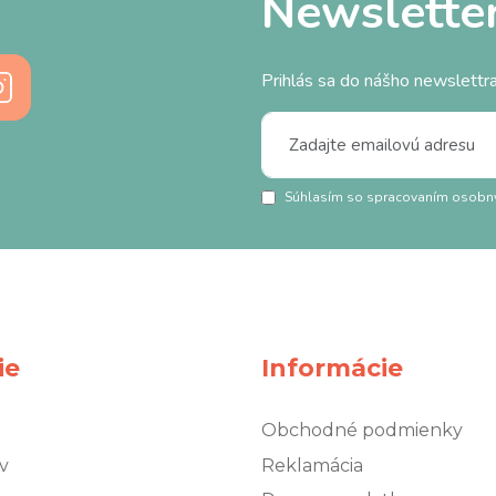
Newslette
Prihlás sa do nášho newslettra
Súhlasím so spracovaním osobn
ie
Informácie
Obchodné podmienky
v
Reklamácia