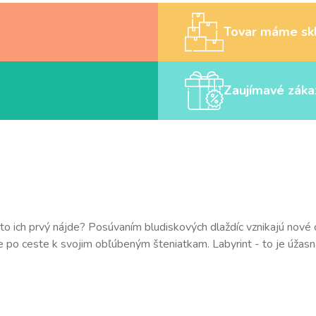
Tovar máme sk
Zaujímavé záka
 Kto ich prvý nájde? Posúvaním bludiskových dlaždíc vznikajú nové
e po ceste k svojim obľúbeným šteniatkam. Labyrint - to je úžas