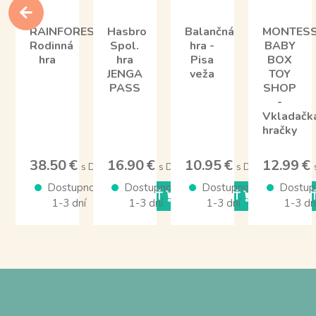
RAINFOREST
Hasbro
Balančná
MONTESS
Rodinná
Spol.
hra -
BABY
hra
hra
Pisa
BOX
JENGA
veža
TOY
PASS
SHOP
-
Vkladačk
hračky
38.50 €
16.90 €
10.95 €
12.99 €
s DPH
s DPH
s DPH
Dostupnosť
Dostupnosť
Dostupnosť
Dostup
KÚPIŤ
KÚPIŤ
KÚPI
1-3 dní
1-3 dní
1-3 dní
1-3 dn