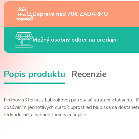
Doprava nad 70€ ZADARMO
Možný osobný odber na predajni
Popis produktu
Recenzie
Hrdinovia šteniat z Labkokovej patroly sú stratení v labyrinte.
posúvaním jednotlivých dlaždíc uprostred bludiska sa dostanet
Jednoduché, a napriek tomu vzrušujúce.