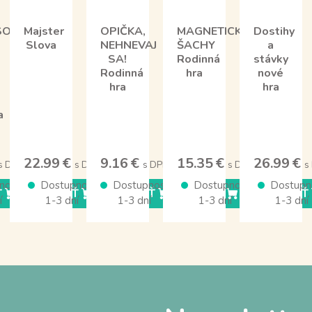
ORI
Majster
OPIČKA,
MAGNETICKÉ
Dostihy
Slova
NEHNEVAJ
ŠACHY
a
SA!
Rodinná
stávky
Rodinná
hra
nové
hra
hra
a
22.99 €
9.16 €
15.35 €
26.99 €
s DPH
s DPH
s DPH
s DPH
s
nosť
Dostupnosť
Dostupnosť
Dostupnosť
Dostupn
Ť
KÚPIŤ
KÚPIŤ
KÚPIŤ
KÚPIŤ
í
1-3 dní
1-3 dní
1-3 dní
1-3 dní