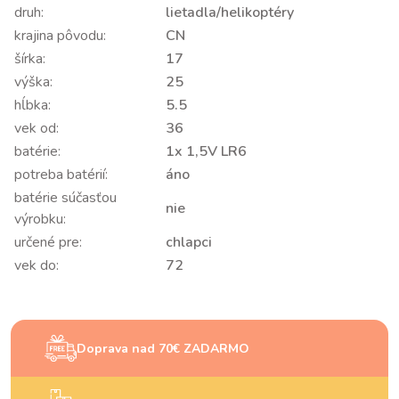
druh:
lietadla/helikoptéry
krajina pôvodu:
CN
šírka:
17
výška:
25
hĺbka:
5.5
vek od:
36
batérie:
1x 1,5V LR6
potreba batérií:
áno
batérie súčasťou
nie
výrobku:
určené pre:
chlapci
vek do:
72
Doprava nad 70€ ZADARMO