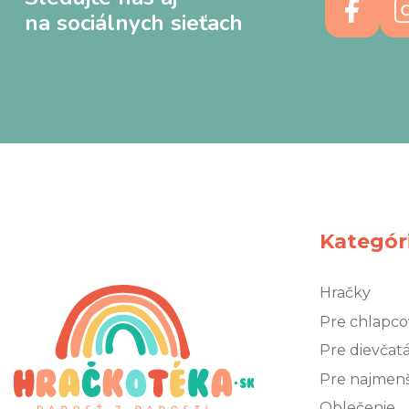
na sociálnych sieťach
Kategór
Hračky
Pre chlapco
Pre dievčat
Pre najmen
Oblečenie