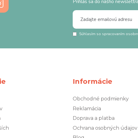
Prihlás sa do nášho newslettra
Súhlasím so spracovaním osobn
ie
Informácie
Obchodné podmienky
v
Reklamácia
á
Doprava a platba
ších
Ochrana osobných údajov
Blog