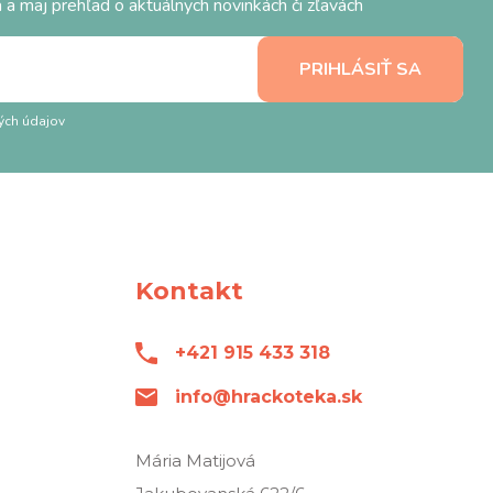
 a maj prehľad o aktuálnych novinkách či zľavách
ých údajov
Kontakt
+421 915 433 318
info@hrackoteka.sk
Mária Matijová