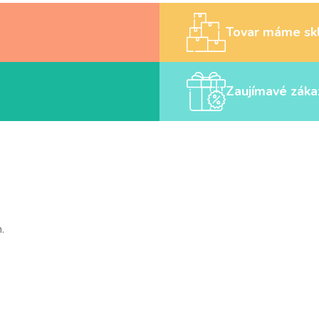
Tovar máme sk
Zaujímavé záka
.