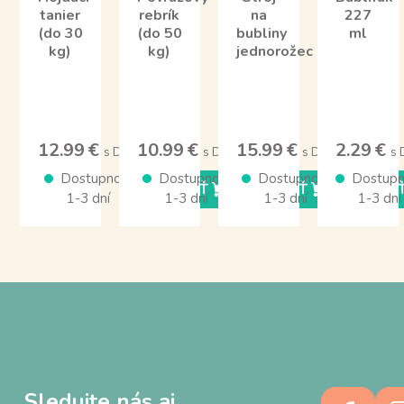
tanier
rebrík
na
227
(do 30
(do 50
bubliny
ml
kg)
kg)
jednorožec
12.99 €
10.99 €
15.99 €
2.29 €
s DPH
s DPH
s DPH
s
Dostupnosť
Dostupnosť
Dostupnosť
Dostupn
KÚPIŤ
KÚPIŤ
KÚPI
1-3 dní
1-3 dní
1-3 dní
1-3 dní
Sledujte nás aj