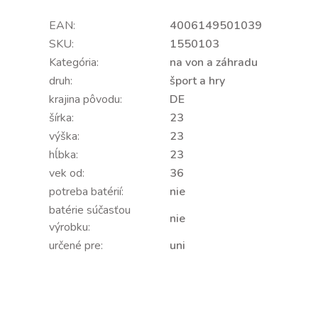
EAN:
4006149501039
SKU:
1550103
Kategória:
na von a záhradu
druh:
šport a hry
krajina pôvodu:
DE
šírka:
23
výška:
23
hĺbka:
23
vek od:
36
potreba batérií:
nie
batérie súčasťou
nie
výrobku:
určené pre:
uni