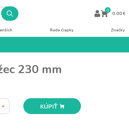
0
0.00 €
enších
Rada čiapky
Značky
ožec 230 mm
KÚPIŤ