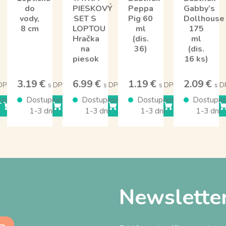
do
PIESKOVÝ
Peppa
Gabby’s
vody,
SET S
Pig 60
Dollhouse
8 cm
LOPTOU
ml
175
Hračka
(dis.
ml
na
36)
(dis.
piesok
16 ks)
3.19 €
6.99 €
1.19 €
2.09 €
 DPH
s DPH
s DPH
s DPH
s D
osť
Dostupnosť
Dostupnosť
Dostupnosť
Dostupno
Ť
KÚPIŤ
KÚPIŤ
KÚPIŤ
KÚPIŤ
1-3 dní
1-3 dní
1-3 dní
1-3 dní
Newslette