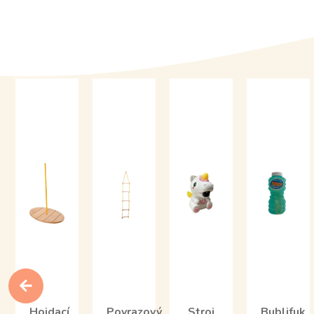
Hojdací
Povrazový
Stroj
Bublifuk