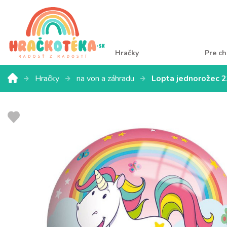
Hračky
Pre ch
Hračky
na von a záhradu
Lopta jednorožec 