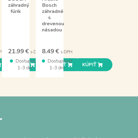
záhradný
Bosch
fúrik
záhradné
s
drevenou
násadou
21.99 €
8.49 €
PH
s DPH
s DPH
sť
Dostupnosť
Dostupnosť
KÚPIŤ
KÚPIŤ
KÚPIŤ
1-3 dní
1-3 dní
r