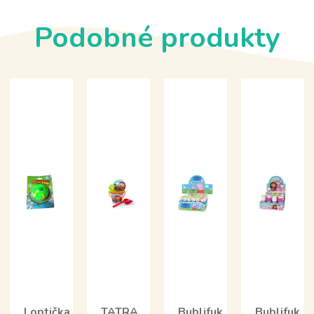
Podobné produkty
Loptička
TATRA
Bublifuk
Bublifuk