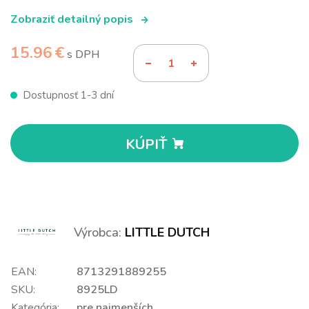
Zobraziť detailný popis
15.96 €
s DPH
Dostupnosť 1-3 dní
KÚPIŤ
Výrobca:
LITTLE DUTCH
EAN:
8713291889255
SKU:
8925LD
Kategória:
pre najmenších