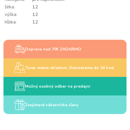
šírka:
12
výška:
12
hĺbka:
12
Doprava nad 70€ ZADARMO
Tovar máme skladom. Odosielame do 24 hod.
Možný osobný odber na predajni
Zaujímavé zákaznícke zľavy