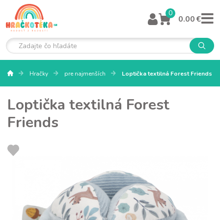
0
0.00 €
Hračky
pre najmenších
Loptička textilná Forest Friends
Loptička textilná Forest
Friends