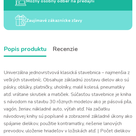
Možný osobný odber na predajni
Zaujímavé zákaznícke zľavy
Popis produktu
Recenzie
Univerzálna jednovrstvová klasická stavebnica – najmenšia z
veľkých stavebníc. Obsahuje základnú zostavu dielov ako sú
pásky, oblúky, platničky, uholníky, malé kolesá, pneumatiky
atď. vrátane skrutiek a matičiek. Súčasťou stavebnice je kniha
s návodom na stavbu 30 rôznych modelov ako je pásová píla,
vagón, žeriav, nákladné auto, výťah atď. Na začiatku
návodovej knihy sú popísané a zobrazené základné úkony ako
spájanie dielikov, použitie kontramatky, riešenie lanových
prevodov, uloženie hriadeľov v ložiskách atď. | Počet dielikov