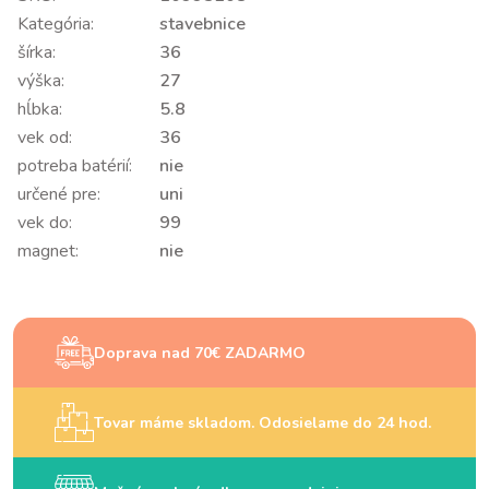
Kategória:
stavebnice
šírka:
36
výška:
27
hĺbka:
5.8
vek od:
36
potreba batérií:
nie
určené pre:
uni
vek do:
99
magnet:
nie
Doprava nad 70€ ZADARMO
Tovar máme skladom. Odosielame do 24 hod.