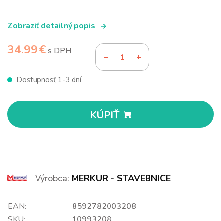
Zobraziť detailný popis
34.99 €
s DPH
Dostupnosť 1-3 dní
KÚPIŤ
Výrobca:
MERKUR - STAVEBNICE
EAN:
8592782003208
SKU:
10993208