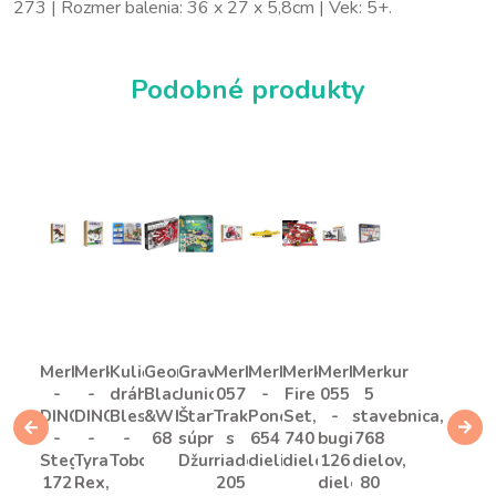
273 | Rozmer balenia: 36 x 27 x 5,8cm | Vek: 5+.
Podobné produkty
Merkur
Merkur
Kuličková
Geomag
GraviTrax
Merkur
Merkur
Merkur
Merkur
Merkur
-
-
dráha
Black
Junior
057
-
Fire
055
5
DINO
DINO
Blesk
&White
Štartovacia
Traktor
Ponorka,
Set,
-
stavebnica,
-
-
-
68
súprava
s
654
740
bugina,
768
Stegosaurus,
Tyranosaurus
Tobogan
Džungľa
riadením,
dielikov
dielov
126
dielov,
172
Rex,
205
dielov
80