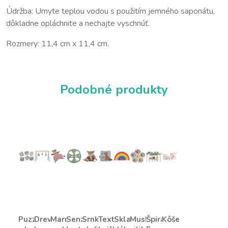
Údržba: Umyte teplou vodou s použitím jemného saponátu,
dôkladne opláchnite a nechajte vyschnúť.
Rozmery: 11,4 cm x 11,4 cm.
Podobné produkty
Puzzle
Drevená
Marnáčik
Senzorická
Srnka
Textilná
Skladačka
Mushie
Špirála
Kôše