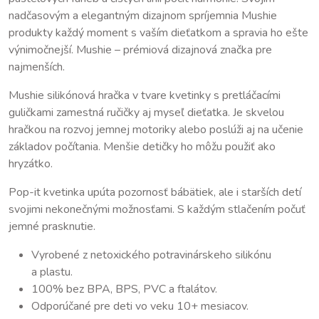
nadčasovým a elegantným dizajnom spríjemnia Mushie
produkty každý moment s vaším dieťatkom a spravia ho ešte
výnimočnejší. Mushie – prémiová dizajnová značka pre
najmenších.
Mushie silikónová hračka v tvare kvetinky s pretláčacími
guličkami zamestná ručičky aj myseľ dieťatka. Je skvelou
hračkou na rozvoj jemnej motoriky alebo poslúži aj na učenie
základov počítania. Menšie detičky ho môžu použiť ako
hryzátko.
Pop-it kvetinka upúta pozornosť bábätiek, ale i starších detí
svojimi nekonečnými možnosťami. S každým stlačením počuť
jemné prasknutie.
Vyrobené z netoxického potravinárskeho silikónu
a plastu.
100% bez BPA, BPS, PVC a ftalátov.
Odporúčané pre deti vo veku 10+ mesiacov.