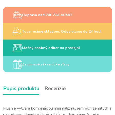
Doprava nad 70€ ZADARMO
Tovar máme skladom. Odosielame do 24 hod.
Možný osobný odber na predajni
Zaujímavé zákaznícke zľavy
Popis produktu
Recenzie
Mushie vytvára kombináciou minimalizmu, jemných zemitých a
pastelových farieb a čistých línií pocit harmónie. Svojím