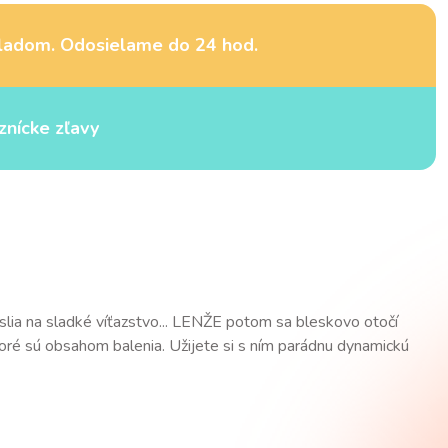
ladom. Odosielame do 24 hod.
znícke zľavy
myslia na sladké víťazstvo... LENŽE potom sa bleskovo otočí
toré sú obsahom balenia. Užijete si s ním parádnu dynamickú