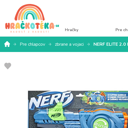
Hračky
Pre ch
Pre chlapcov
zbrane a vojaci
NERF ELITE 2.0 