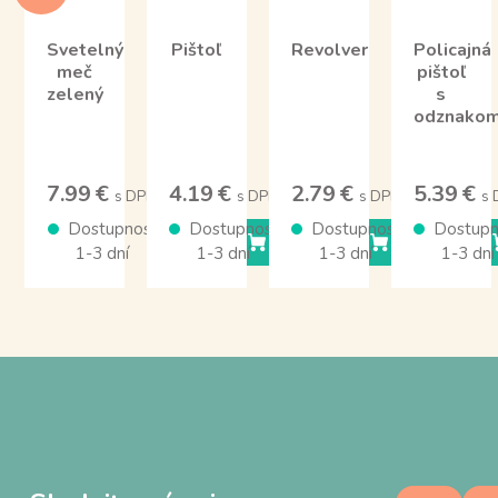
Svetelný
Pištoľ
Revolver
Policajná
meč
pištoľ
zelený
s
odznako
7.99 €
4.19 €
2.79 €
5.39 €
s DPH
s DPH
s DPH
s
Dostupnosť
Dostupnosť
Dostupnosť
Dostupn
KÚPIŤ
KÚPIŤ
KÚPIŤ
1-3 dní
1-3 dní
1-3 dní
1-3 dní