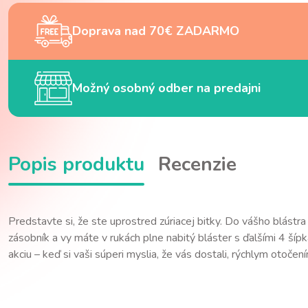
Doprava nad 70€ ZADARMO
Možný osobný odber na predajni
Popis produktu
Recenzie
Predstavte si, že ste uprostred zúriacej bitky. Do vášho blástra
zásobník a vy máte v rukách plne nabitý bláster s ďalšími 4 ší
akciu – keď si vaši súperi myslia, že vás dostali, rýchlym otoče