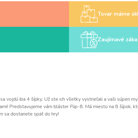
Tovar máme sk
Zaujímavé záka
 sa vojdú iba 4 šípky. Už ste ich všetky vystrieľali a vaši súperi 
pkami! Predstavujeme vám bláster Flip-8. Má miesto na 8 šípok, k
ním sa dostanete späť do hry!