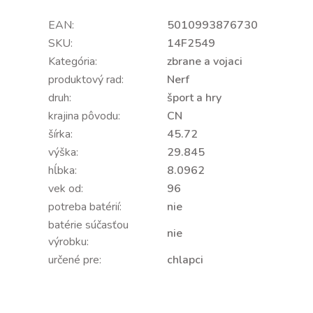
EAN:
5010993876730
SKU:
14F2549
Kategória:
zbrane a vojaci
produktový rad:
Nerf
druh:
šport a hry
krajina pôvodu:
CN
šírka:
45.72
výška:
29.845
hĺbka:
8.0962
vek od:
96
potreba batérií:
nie
batérie súčasťou
nie
výrobku:
určené pre:
chlapci