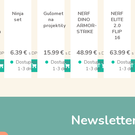
Ninja
Guľomet
NERF
NERF
set
na
DINO
ELITE
projektily
ARMOR-
2.0
m
STRIKE
FLIP
16
6.39 €
15.99 €
48.99 €
63.99 €
 DPH
s DPH
s DPH
s DPH
s
osť
Dostupnosť
Dostupnosť
Dostupnosť
Dostupn
KÚPIŤ
KÚPIŤ
KÚPIŤ
KÚPIŤ
1-3 dní
1-3 dní
1-3 dní
1-3 dní
Newslette