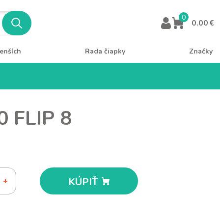
0
0.00 €
enších
Rada čiapky
Značky
0 FLIP 8
KÚPIŤ