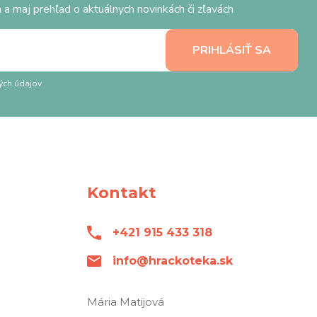
 a maj prehľad o aktuálnych novinkách či zľavách
ých údajov
Kontakt
+421 915 433 318
info@hrackoteka.sk
Mária Matijová