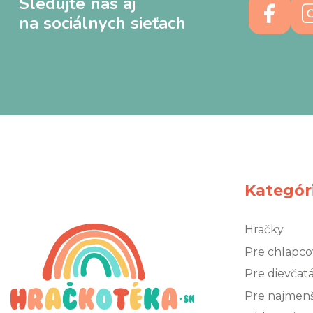
Sledujte nás aj
na sociálnych sieťach
Kategór
Hračky
Pre chlapco
Pre dievčat
Pre najmen