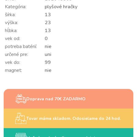
Kategória:
plyšové hračky
šírka:
13
výška:
23
hĺbka:
13
vek od:
0
potreba batérií:
nie
určené pre:
uni
vek do:
99
magnet:
nie
Doprava nad 70€ ZADARMO
Tovar máme skladom. Odosielame do 24 hod.