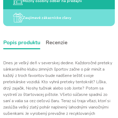
Možný osobný odber na predajni
Zaujímavé zákaznícke zľavy
Popis produktu
Recenzie
Dnes je veľký deň v severskej dedine. Každoročné preteky
sánkarského klubu zimných športov začne o pár minút a
každý z troch favoritov bude nadšene leštiť svoje
pretekárske vozidlá. Kto vyhrá preteky tentokrát? Líška,
drzý zajačik, Noshy tučniak alebo sob Jonte? Potom sa
vystrelí zo štartovacej pištole. Všetci súčasne spadnú zo
saní a valia sa cez cieľovú čiaru. Teraz sú traja víťazi, ktorí si
zaslúžia veľký zlatý pohár naplnený lahodnými vianočnými
sušienkami. Je vyrobený prevažne z recyklovaných