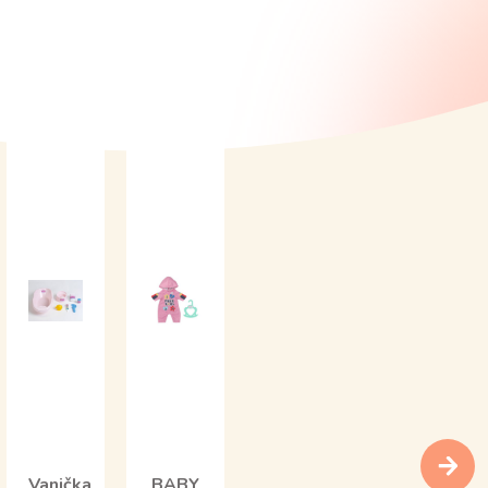
Vanička
BABY