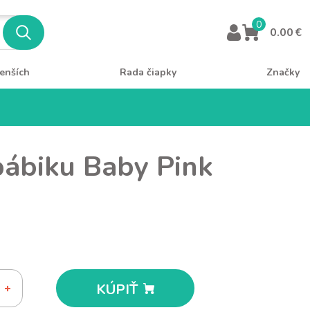
0
0.00 €
enších
Rada čiapky
Značky
bábiku Baby Pink
KÚPIŤ