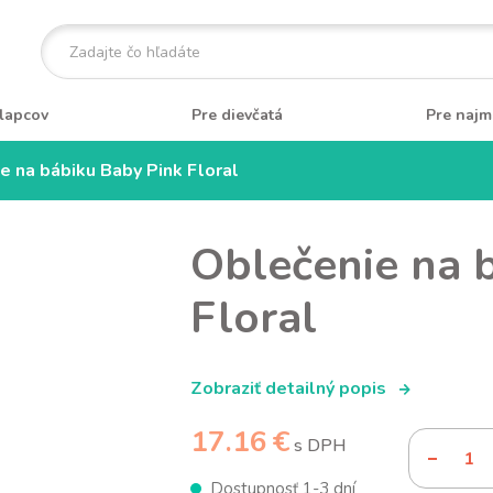
lapcov
Pre dievčatá
Pre najm
e na bábiku Baby Pink Floral
Oblečenie na 
Floral
Zobraziť detailný popis
17.16 €
s DPH
Dostupnosť 1-3 dní