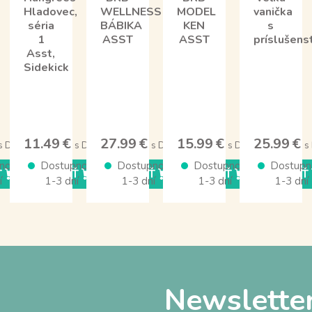
Hladovec,
WELLNESS
MODEL
vanička
séria
BÁBIKA
KEN
s
1
ASST
ASST
príslušen
Asst,
Sidekick
11.49 €
27.99 €
15.99 €
25.99 €
s DPH
s DPH
s DPH
s DPH
s
nosť
Dostupnosť
Dostupnosť
Dostupnosť
Dostupn
Ť
KÚPIŤ
KÚPIŤ
KÚPIŤ
KÚPIŤ
í
1-3 dní
1-3 dní
1-3 dní
1-3 dní
Newslette