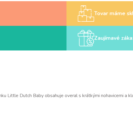
Tovar máme sk
Zaujímavé záka
u Little Dutch Baby obsahuje overal s krátkými nohavicemi a k