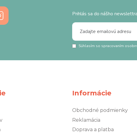
Prihlás sa do nášho newslettra
Súhlasím so spracovaním osobn
ie
Informácie
Obchodné podmienky
v
Reklamácia
á
Doprava a platba