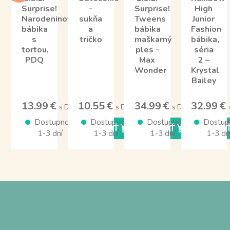
Surprise!
-
Surprise!
High
Narodeninová
sukňa
Tweens
Junior
bábika
a
bábika
Fashion
s
tričko
maškarný
bábika,
tortou,
ples -
séria
PDQ
Max
2 –
Wonder
Krystal
Bailey
13.99 €
10.55 €
34.99 €
32.99 €
s DPH
s DPH
s DPH
Dostupnosť
Dostupnosť
Dostupnosť
Dostup
KÚPIŤ
KÚPIŤ
KÚPI
1-3 dní
1-3 dní
1-3 dní
1-3 dn