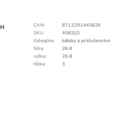
EAN:
8713291445826
CH
SKU:
4582LD
Kategória:
bábiky a príslušenstvo
šírka:
26.8
výška:
26.8
hĺbka:
3