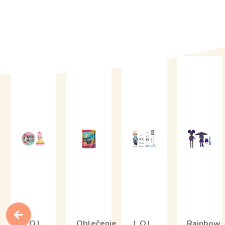
L.O.L.
Oblečenie
L.O.L.
Rainbow