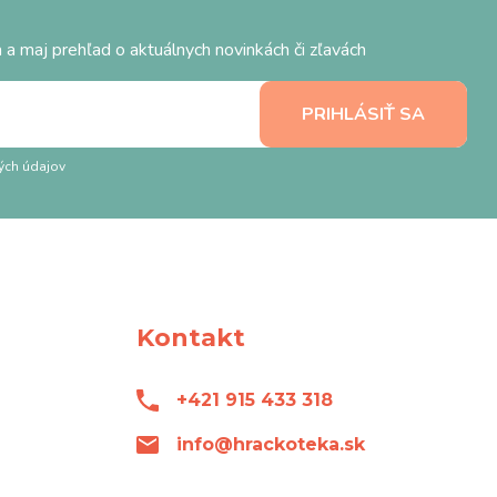
 a maj prehľad o aktuálnych novinkách či zľavách
ých údajov
Kontakt
+421 915 433 318
info@hrackoteka.sk