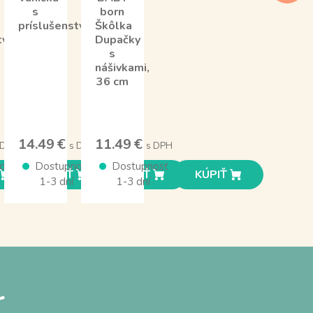
s
born
príslušenstvom
Škôlka
stvom
Dupačky
s
nášivkami,
36 cm
14.49 €
11.49 €
 DPH
s DPH
s DPH
osť
Dostupnosť
Dostupnosť
KÚPIŤ
KÚPIŤ
KÚPIŤ
1-3 dní
1-3 dní
r