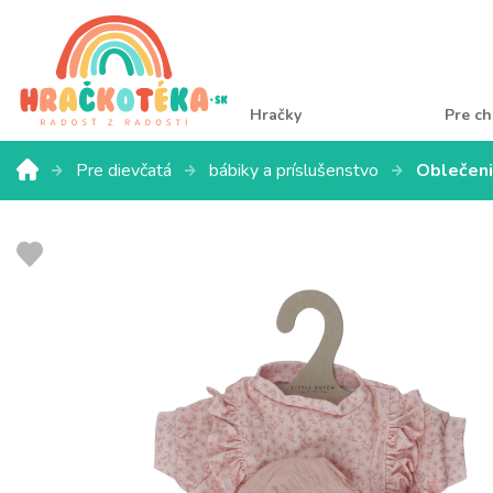
Hračky
Pre ch
Pre dievčatá
bábiky a príslušenstvo
Oblečeni