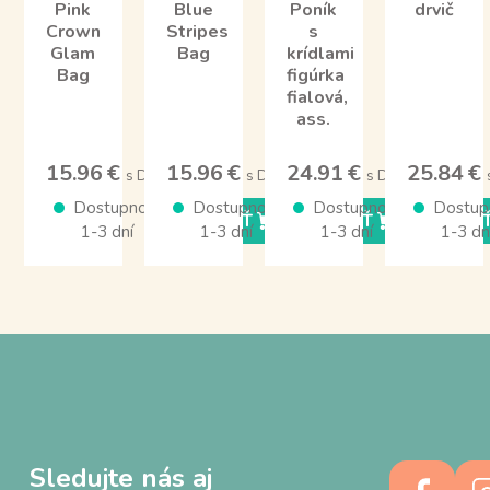
Pink
Blue
Poník
drvič
Crown
Stripes
s
Glam
Bag
krídlami
Bag
figúrka
fialová,
ass.
15.96 €
15.96 €
24.91 €
25.84 €
s DPH
s DPH
s DPH
Dostupnosť
Dostupnosť
Dostupnosť
Dostup
KÚPIŤ
KÚPIŤ
KÚPI
1-3 dní
1-3 dní
1-3 dní
1-3 dn
Sledujte nás aj