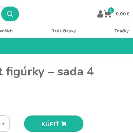
0
0.00 €
enších
Rada čiapky
Značky
t figúrky – sada 4
KÚPIŤ