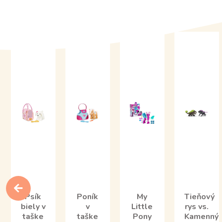
Psík
Poník
My
Tieňový
biely v
v
Little
rys vs.
taške
taške
Pony
Kamenný