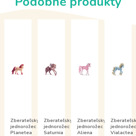
Podobné produkty
Zberateľský
Zberateľský
Zberateľský
Zberateľs
jednorožec
jednorožec
jednorožec
jednorože
Planetea
Saturnia
Aliena
Vialactea