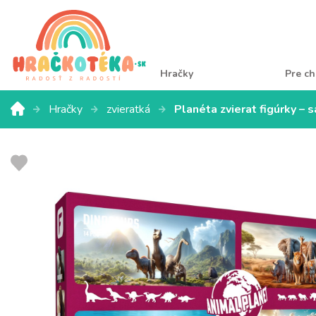
Hračky
Pre ch
Hračky
zvieratká
Planéta zvierat figúrky – 