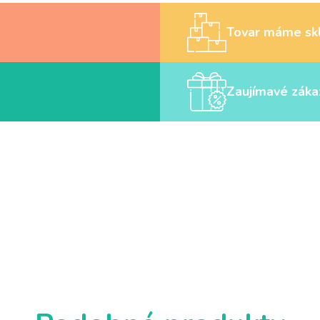
Tovar máme sk
Zaujímavé záka