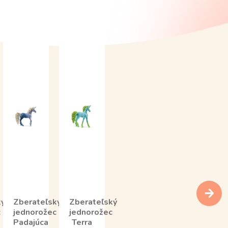
ký
Zberateľský
Zberateľský
c
jednorožec
jednorožec
Padajúca
Terra