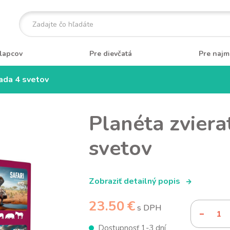
lapcov
Pre dievčatá
Pre najm
sada 4 svetov
Planéta zviera
svetov
Zobraziť detailný popis
23.50 €
s DPH
Dostupnosť 1-3 dní