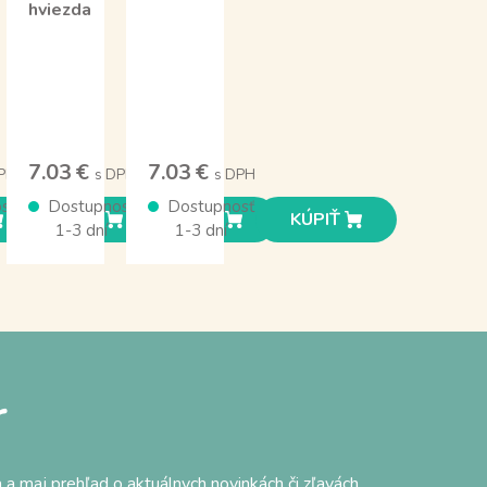
hviezda
7.03 €
7.03 €
PH
s DPH
s DPH
sť
Dostupnosť
Dostupnosť
KÚPIŤ
KÚPIŤ
KÚPIŤ
1-3 dní
1-3 dní
r
 a maj prehľad o aktuálnych novinkách či zľavách