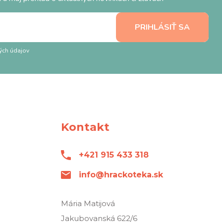
ých údajov
Kontakt
+421 915 433 318
info@hrackoteka.sk
Mária Matijová
Jakubovanská 622/6