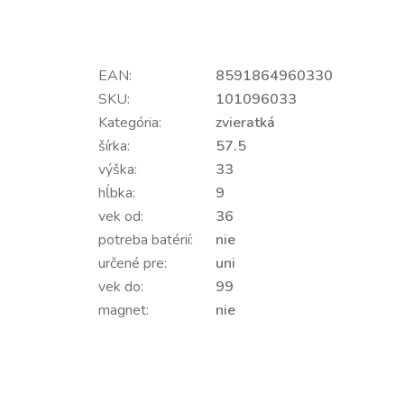
EAN:
8591864960330
SKU:
101096033
Kategória:
zvieratká
šírka:
57.5
výška:
33
hĺbka:
9
vek od:
36
potreba batérií:
nie
určené pre:
uni
vek do:
99
magnet:
nie