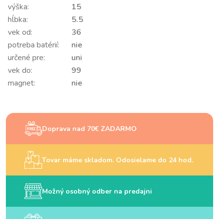
výška:
15
hĺbka:
5.5
vek od:
36
potreba batérií:
nie
určené pre:
uni
vek do:
99
magnet:
nie
Doprava nad 70€ ZADARMO
Tovar máme skladom. Odosielame do 24 hod.
Možný osobný odber na predajni