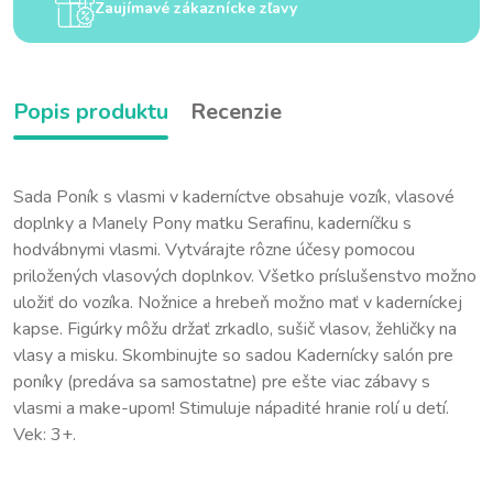
Zaujímavé zákaznícke zľavy
Popis produktu
Recenzie
Sada Poník s vlasmi v kaderníctve obsahuje vozík, vlasové
doplnky a Manely Pony matku Serafinu, kaderníčku s
hodvábnymi vlasmi. Vytvárajte rôzne účesy pomocou
priložených vlasových doplnkov. Všetko príslušenstvo možno
uložiť do vozíka. Nožnice a hrebeň možno mať v kaderníckej
kapse. Figúrky môžu držať zrkadlo, sušič vlasov, žehličky na
vlasy a misku. Skombinujte so sadou Kadernícky salón pre
poníky (predáva sa samostatne) pre ešte viac zábavy s
vlasmi a make-upom! Stimuluje nápadité hranie rolí u detí.
Vek: 3+.