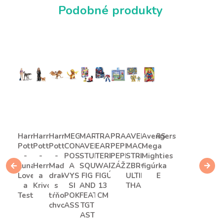
Podobné produkty
Harry
Harry
Harry
MEGA
MARVEL
TRANSFORMERS
PRASIATKO
AVENGERS
Avengers
Potter
Potter
Potter
CONSTRUX
AVENGERS
EARTHSPARK
PEPPA
MACH
Mega
-
-
-
POSTAV
STUNT
TERRAN
PEPPINE
STRIKE
Mighties
Luna
Hermiona
Maďarský
A
SQUAD
WARRIOR
ZÁŽITKY
ZBROJ
figúrka
Lovegoodová
a
drak
VYSTAV
FIG
FIGÚRKA
ULTIMATE
a
Krivolab
s
SI
AND
13
THANOS
Testrál
tŕňovým
POKÉMONA
FEATURE
CM
chvostom
ASST
TGT
AST