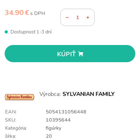
34.90 €
s DPH
Dostupnosť 1-3 dní
KÚPIŤ
Výrobca:
SYLVANIAN FAMILY
EAN:
5054131056448
SKU:
10395644
Kategória:
figúrky
šírka:
20