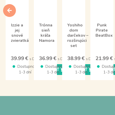
Izzie a
Trónna
Yoshiho
Punk
jej
sieň
dom
Pirate
snové
kráľa
darčekov –
BeatBox
zvieratká
Namora
rozširujúci
set
39.99 €
36.99 €
38.99 €
21.99 €
s DPH
s DPH
s DPH
Dostupnosť
Dostupnosť
Dostupnosť
Dostup
KÚPIŤ
KÚPIŤ
KÚPI
1-3 dní
1-3 dní
1-3 dní
1-3 dn