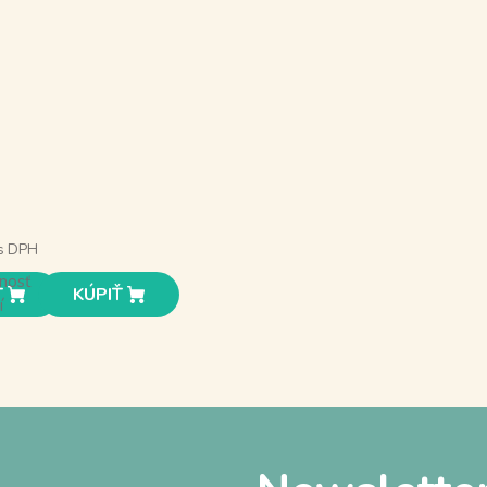
s DPH
nosť
Ť
KÚPIŤ
í