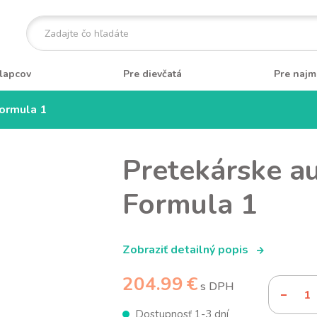
lapcov
Pre dievčatá
Pre najm
ormula 1
Pretekárske a
Formula 1
Zobraziť detailný popis
204.99 €
s DPH
Dostupnosť 1-3 dní