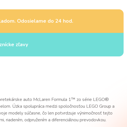
ladom. Odosielame do 24 hod.
znícke zľavy
né pretekárske auto McLaren Formula 1™ zo série LEGO®
modelom. Úzka spolupráca medzi spoločnosťou LEGO Group a
voje modely súčasne, čo len potvrdzuje výnimočnosť tejto
i, riadením, odpružením a diferenciálnou prevodovkou.