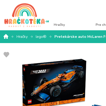
Hračky
Pre ch
Hračky
lego®
Pretekárske auto McLaren F