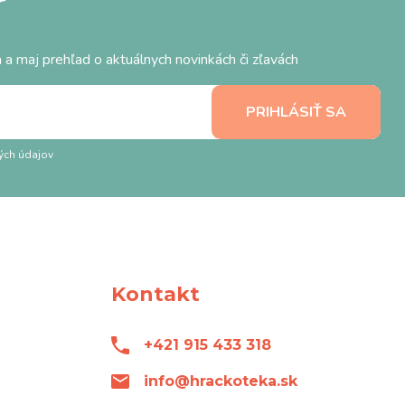
r
 a maj prehľad o aktuálnych novinkách či zľavách
ých údajov
Kontakt
+421 915 433 318
info@hrackoteka.sk