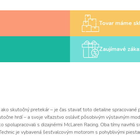
Tovar máme sk
Zaujímavé záka
e ako skutočný pretekár – je čas stavať toto detailne spracova
skutočne hrdí – a svoje víťazstvo osláviť pôsobivým výstavným 
 spolupracovali s dizajnérmi McLaren Racing. Oba tímy navrhli s
 Technic je vybavená šesťvalcovým motorom s pohyblivými piestam