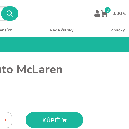
0
0.00 €
enších
Rada čiapky
Značky
uto McLaren
KÚPIŤ