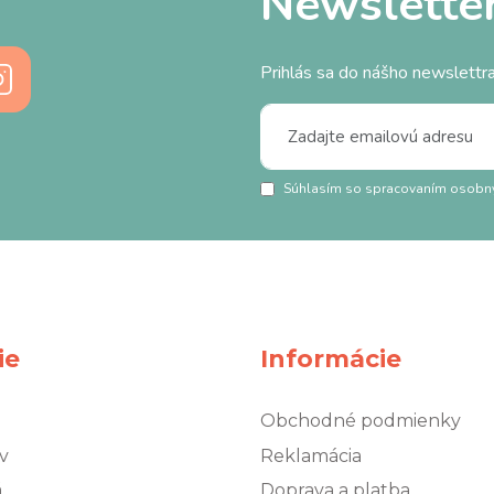
Newslette
Prihlás sa do nášho newslettra
Súhlasím so spracovaním osobn
ie
Informácie
Obchodné podmienky
v
Reklamácia
á
Doprava a platba