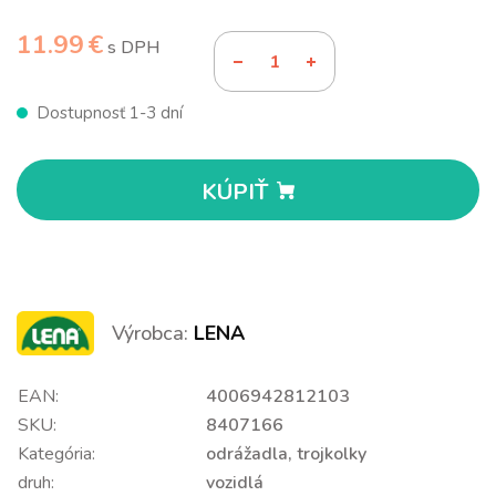
11.99 €
s DPH
Dostupnosť 1-3 dní
KÚPIŤ
Výrobca:
LENA
EAN:
4006942812103
SKU:
8407166
Kategória:
odrážadla, trojkolky
druh:
vozidlá