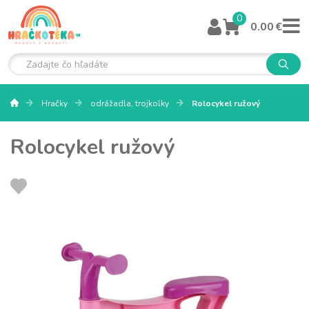
0
0.00 €
Hračky
odrážadla, trojkolky
Rolocykel ružový
Rolocykel ružový