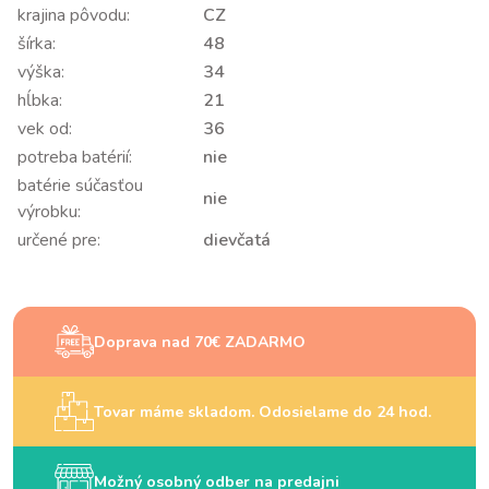
krajina pôvodu:
CZ
šírka:
48
výška:
34
hĺbka:
21
vek od:
36
potreba batérií:
nie
batérie súčasťou
nie
výrobku:
určené pre:
dievčatá
Doprava nad 70€ ZADARMO
Tovar máme skladom. Odosielame do 24 hod.
Možný osobný odber na predajni