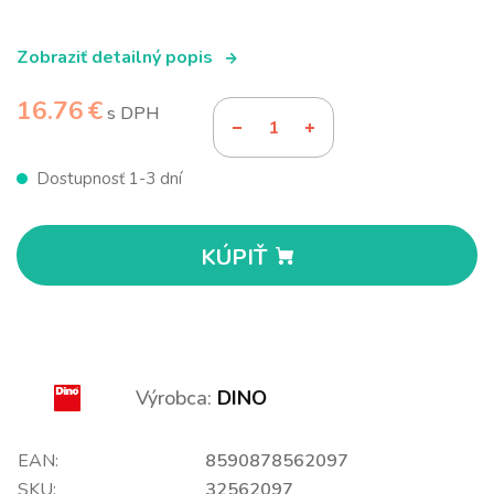
Zobraziť detailný popis
16.76 €
s DPH
Dostupnosť 1-3 dní
KÚPIŤ
Výrobca:
DINO
EAN:
8590878562097
SKU:
32562097