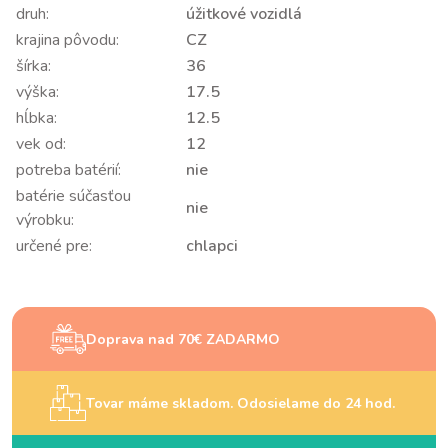
druh:
úžitkové vozidlá
krajina pôvodu:
CZ
šírka:
36
výška:
17.5
hĺbka:
12.5
vek od:
12
potreba batérií:
nie
batérie súčasťou
nie
výrobku:
určené pre:
chlapci
Doprava nad 70€ ZADARMO
Tovar máme skladom. Odosielame do 24 hod.