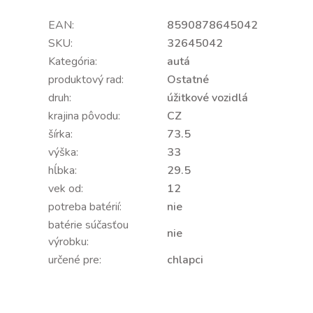
EAN:
8590878645042
SKU:
32645042
Kategória:
autá
produktový rad:
Ostatné
druh:
úžitkové vozidlá
krajina pôvodu:
CZ
šírka:
73.5
výška:
33
hĺbka:
29.5
vek od:
12
potreba batérií:
nie
batérie súčasťou
nie
výrobku:
určené pre:
chlapci