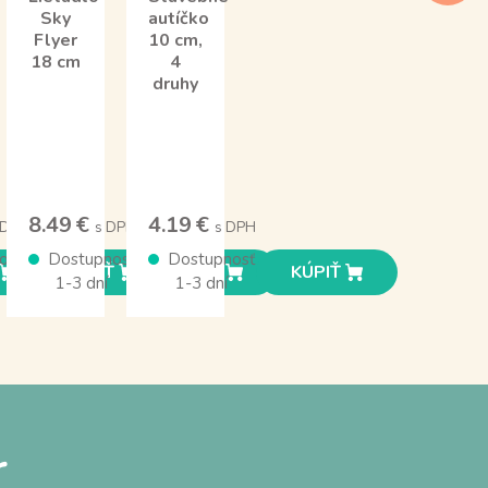
Sky
autíčko
Flyer
10 cm,
18 cm
4
druhy
8.49 €
4.19 €
 DPH
s DPH
s DPH
osť
Dostupnosť
Dostupnosť
KÚPIŤ
KÚPIŤ
KÚPIŤ
1-3 dní
1-3 dní
r