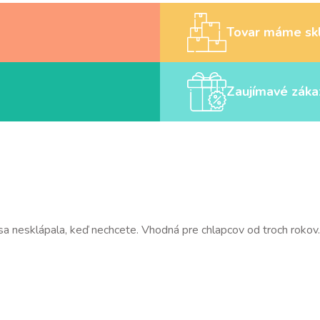
Tovar máme sk
Zaujímavé záka
sa nesklápala, keď nechcete. Vhodná pre chlapcov od troch rokov.