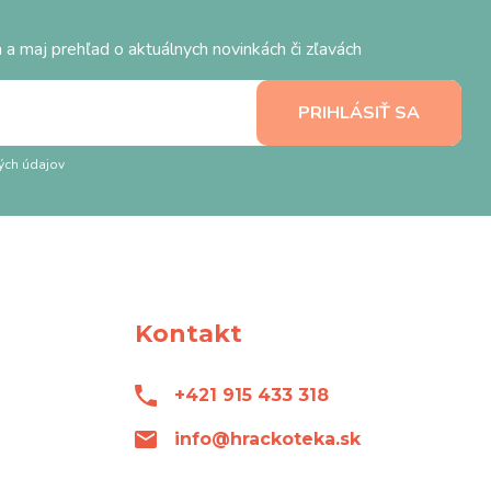
 a maj prehľad o aktuálnych novinkách či zľavách
ých údajov
Kontakt
+421 915 433 318
info@hrackoteka.sk