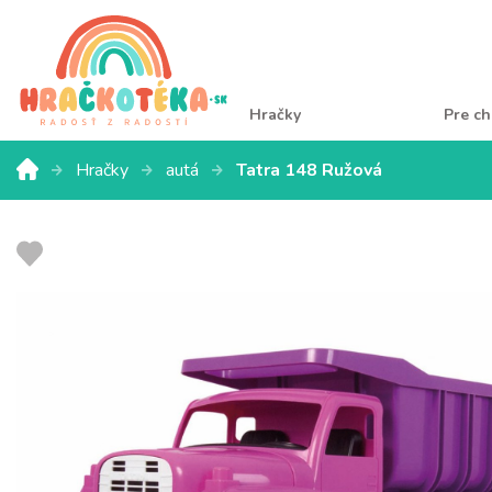
Hračky
Pre ch
Hračky
autá
Tatra 148 Ružová