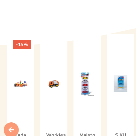
-15%
Sada
Workies
Maisto
SIKU