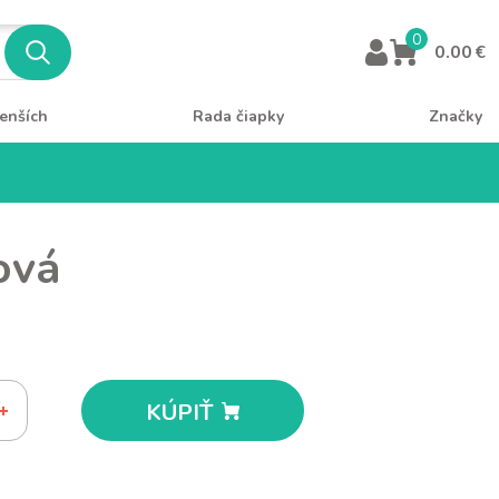
0
0.00 €
enších
Rada čiapky
Značky
ová
KÚPIŤ