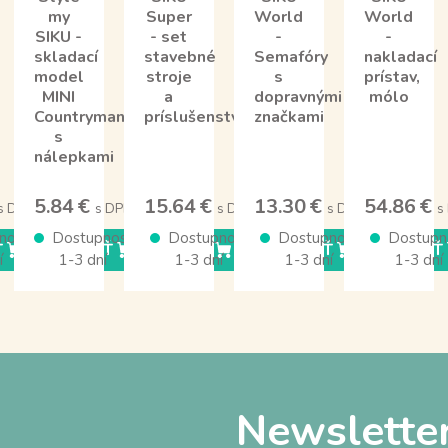
my
Super
World
World
SIKU -
- set
-
-
skladací
stavebné
Semafóry
nakladací
model
stroje
s
prístav,
MINI
a
dopravnými
mólo
Countryman
príslušenstvo
značkami
s
nálepkami
5.84 €
15.64 €
13.30 €
54.86 €
s DPH
s DPH
s DPH
s DPH
s
nosť
Dostupnosť
Dostupnosť
Dostupnosť
Dostupn
Ť
KÚPIŤ
KÚPIŤ
KÚPIŤ
KÚPIŤ
í
1-3 dní
1-3 dní
1-3 dní
1-3 dní
Newslette