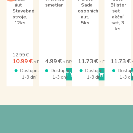
áut -
smetiar
- Sada
Blister
Stavebné
osobních
set -
stroje,
aut,
akční
12ks
5ks
set, 3
ks
12.99 €
10.99 €
4.99 €
11.73 €
11.73 €
s DPH
s DPH
s DPH
Dostupnosť
Dostupnosť
Dostupnosť
Dostup
KÚPIŤ
KÚPIŤ
KÚPI
1-3 dní
1-3 dní
1-3 dní
1-3 dn