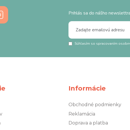
Prihlás sa do nášho newslettra
Súhlasím so spracovaním osobn
ie
Informácie
Obchodné podmienky
v
Reklamácia
á
Doprava a platba