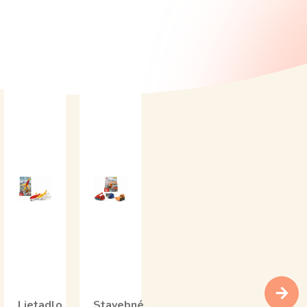
Lietadlo
Stavebné