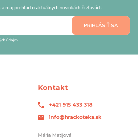
 a maj prehľad o aktuálnych novinkách či zľavách
ých údajov
Kontakt
+421 915 433 318
info@hrackoteka.sk
Mária Matijová