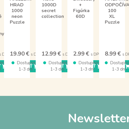
HRAD
1000D
+
ODPOČÍV
1000
secret
Figúrka
100
é
neon
collection
60D
XL
Puzzle
Puzzle
vnym
19.90 €
12.99 €
2.99 €
8.99 €
s DPH
s DPH
s DPH
s DPH
s D
nosť
Dostupnosť
Dostupnosť
Dostupnosť
Dostupno
Ť
KÚPIŤ
KÚPIŤ
KÚPIŤ
KÚPIŤ
í
1-3 dní
1-3 dní
1-3 dní
1-3 dní
Newslette