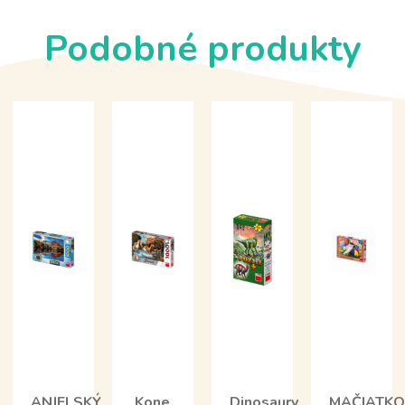
Podobné produkty
ANJELSKÝ
Kone
Dinosaury
MAČIATKO