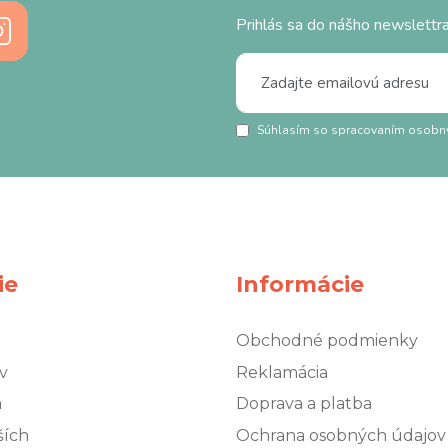
Prihlás sa do nášho newslettra
Súhlasím so spracovaním osobn
ie
Informácie
Obchodné podmienky
v
Reklamácia
á
Doprava a platba
ších
Ochrana osobných údajov