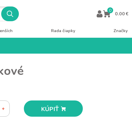
0
0.00 €
enších
Rada čiapky
Značky
kové
KÚPIŤ