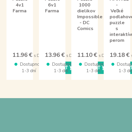
4v1
6v1
1000
-
Farma
Farma
dielikov
Veľké
Impossible
podlahov
- DC
puzzle
Comics
s
interaktí
perom
11.96 €
13.96 €
11.10 €
19.18 €
s DPH
s DPH
s DPH
Dostupnosť
Dostupnosť
Dostupnosť
Dostup
KÚPIŤ
KÚPIŤ
KÚPI
1-3 dní
1-3 dní
1-3 dní
1-3 dn