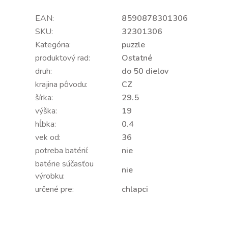
EAN:
8590878301306
SKU:
32301306
Kategória:
puzzle
produktový rad:
Ostatné
druh:
do 50 dielov
krajina pôvodu:
CZ
šírka:
29.5
výška:
19
hĺbka:
0.4
vek od:
36
potreba batérií:
nie
batérie súčasťou
nie
výrobku:
určené pre:
chlapci