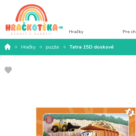
Hračky
Pre ch
Hračky
puzzle
Tatra 15D doskové