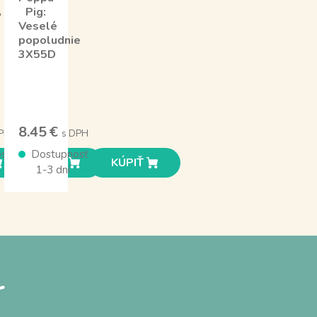
A
Pig:
Veselé
popoludnie
3X55D
8.45 €
PH
s DPH
sť
Dostupnosť
KÚPIŤ
KÚPIŤ
1-3 dní
r