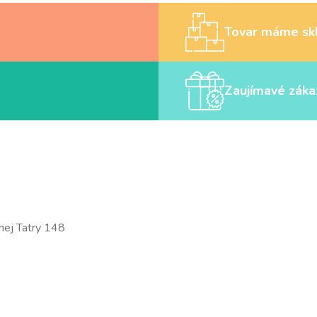
Tovar máme sk
Zaujímavé záka
nej Tatry 148