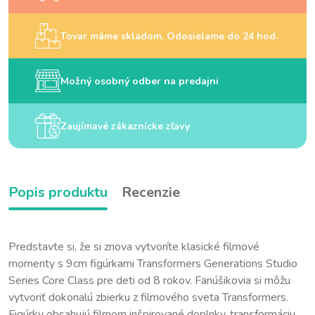
Tovar máme skladom. Odosielame do 24 hod.
Možný osobný odber na predajni
Zaujímavé zákaznícke zľavy
Popis produktu
Recenzie
Predstavte si, že si znova vytvoríte klasické filmové
momenty s 9cm figúrkami Transformers Generations Studio
Series Core Class pre deti od 8 rokov. Fanúšikovia si môžu
vytvoriť dokonalú zbierku z filmového sveta Transformers.
Figúrky obsahujú filmom inšpirované doplnky, transformáciu