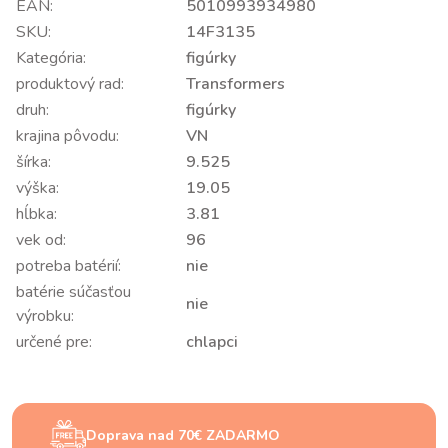
EAN:
5010993934980
SKU:
14F3135
Kategória:
figúrky
produktový rad:
Transformers
druh:
figúrky
krajina pôvodu:
VN
šírka:
9.525
výška:
19.05
hĺbka:
3.81
vek od:
96
potreba batérií:
nie
batérie súčasťou
nie
výrobku:
určené pre:
chlapci
Doprava nad 70€ ZADARMO